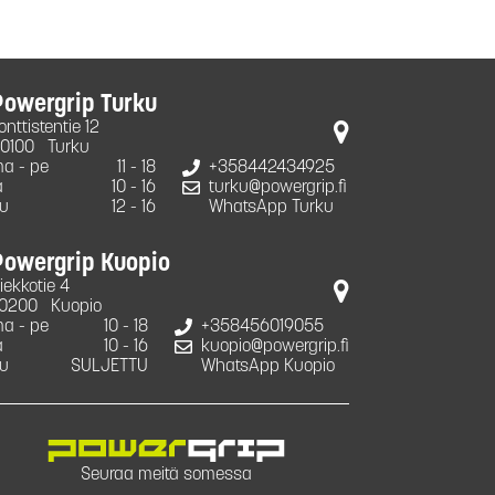
Powergrip Turku
onttistentie 12
0100
Turku
a - pe
11 - 18
+358442434925
a
10 - 16
turku@powergrip.fi
u
12 - 16
WhatsApp Turku
Powergrip Kuopio
iekkotie 4
0200
Kuopio
a - pe
10 - 18
+358456019055
a
10 - 16
kuopio@powergrip.fi
u
SULJETTU
WhatsApp Kuopio
Seuraa meitä somessa