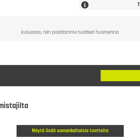
T
kuluessa, niin postitamme tuotteet huomenna
mistajilta
Näytä lisää samankaltaisia tuotteita