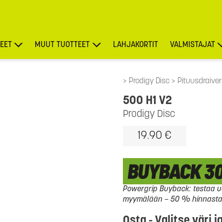
EET
MUUT TUOTTEET
LAHJAKORTIT
VALMISTAJAT
TARJOUKSET
Prodigy Disc
Pituusdraiver
500 H1 V2
Prodigy Disc
19.90 €
Powergrip Buyback: testaa uu
myymälään – 50 % hinnasta l
Osta - Valitse väri j