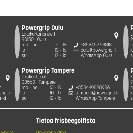
Powergrip Oulu
Latokartanontie 1
L
90150
Oulu
2
ma - pe
11 - 18
+358452718818
m
la
10 - 16
oulu@powergrip.fi
l
su
12 - 16
WhatsApp Oulu
s
Powergrip Tampere
Teiskontie 61
K
33560
Tampere
7
2
ma - pe
10 - 19
+358449898986
m
ip.fi
la
10 - 17
tampere@powergrip.fi
l
nki
su
12 - 16
WhatsApp Tampere
s
Tietoa frisbeegolfista