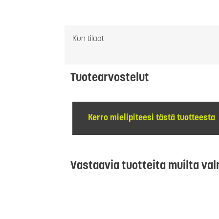
Kun tilaat
Tuotearvostelut
Kerro mielipiteesi tästä tuotteesta
Vastaavia tuotteita muilta val