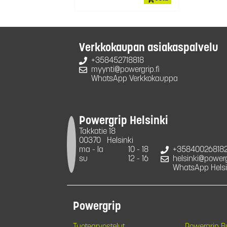
Verkkokaupan asiakaspalvelu
+358452718818
myynti@powergrip.fi
WhatsApp Verkkokauppa
Powergrip Helsinki
Takkatie 18
00370
Helsinki
ma - la
10 - 18
+35840026818
su
12 - 16
helsinki@powergr
WhatsApp Helsi
Powergrip