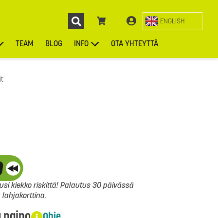
ENGLISH
TEAM
BLOG
INFO
OTA YHTEYTTÄ
ENGL
KIEKOT
LAUKUT
ASUSTEET
MUUT TUOTTEET
it
si kiekko riskittä! Palautus 30 päivässä
ahjakorttina.
a paino
Ohje