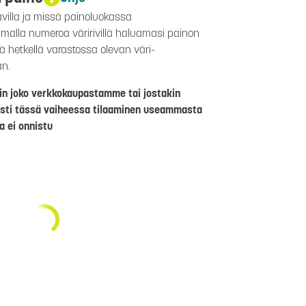
avilla ja missä painoluokassa
aamalla numeroa väririvillä haluamasi painon
lä hetkellä varastossa olevan väri-
än.
riin joko verkkokaupastamme tai jostakin
sti tässä vaiheessa tilaaminen useammasta
a ei onnistu