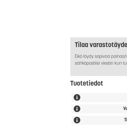
Tilaa varastotäyd
Eikö löydy sopivaa painoa/v
sähköpostiisi viestin kun tu
Tuotetiedot
V
T