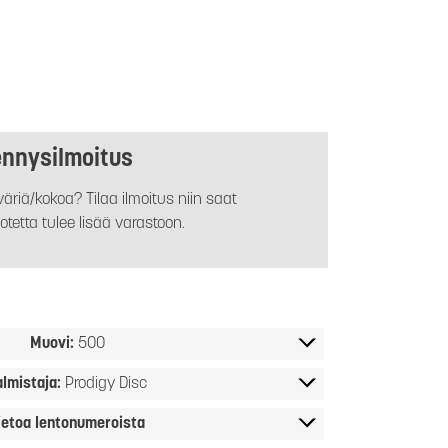
ennysilmoitus
äriä/kokoa? Tilaa ilmoitus niin saat
otetta tulee lisää varastoon.
Muovi:
500
almistaja:
Prodigy Disc
ietoa lentonumeroista