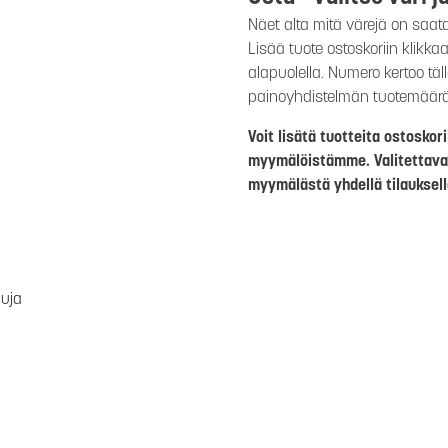
Näet alta mitä värejä on saat
Lisää tuote ostoskoriin klikk
alapuolella. Numero kertoo täl
painoyhdistelmän tuotemäär
Voit lisätä tuotteita ostosko
myymälöistämme. Valitettava
myymälästä yhdellä tilauksell
luja