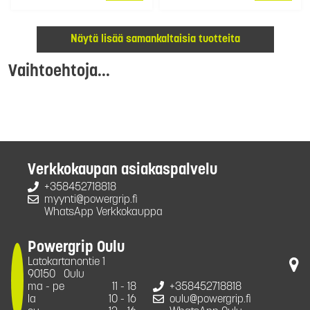
Näytä lisää samankaltaisia tuotteita
Vaihtoehtoja...
Verkkokaupan asiakaspalvelu
+358452718818
myynti@powergrip.fi
WhatsApp Verkkokauppa
Powergrip Oulu
Latokartanontie 1
90150
Oulu
ma - pe
11 - 18
+358452718818
la
10 - 16
oulu@powergrip.fi