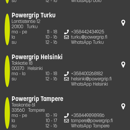
su
12 - 16
WhatsApp Oulu
Powergrip Turku
Lonttistentie 12
20100
Turku
ma - pe
11 - 18
+358442434925
la
10 - 16
turku@powergrip.fi
su
12 - 16
WhatsApp Turku
Powergrip Helsinki
Takkatie 18
00370
Helsinki
ma - la
10 - 18
+358400268182
su
12 - 16
helsinki@powergrip.fi
WhatsApp Helsinki
Powergrip Tampere
Teiskontie 61
33560
Tampere
ma - pe
10 - 19
+358449898986
la
10 - 17
tampere@powergrip.fi
su
12 - 16
WhatsApp Tampere