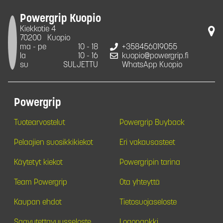
Powergrip Kuopio
Kiekkotie 4
70200
Kuopio
ma - pe
10 - 18
+358456019055
la
10 - 16
kuopio@powergrip.fi
su
SULJETTU
WhatsApp Kuopio
Powergrip
Tuotearvostelut
Powergrip Buyback
Pelaajien suosikkikiekot
Eri vakausasteet
Käytetyt kiekot
Powergripin tarina
Team Powergrip
Ota yhteyttä
Kaupan ehdot
Tietosuojaseloste
Saavutettavuusseloste
Logopankki