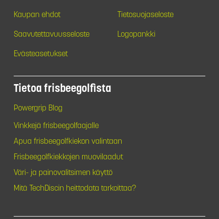
Kaupan ehdot
Tietosuojaseloste
Saavutettavuusseloste
Logopankki
Evästeasetukset
Tietoa frisbeegolfista
Powergrip Blog
Vinkkejä frisbeegolfaajalle
Apua frisbeegolfkiekon valintaan
Frisbeegolfkiekkojen muovilaadut
Väri- ja painovalitsimen käyttö
Mitä TechDiscin heittodata tarkoittaa?