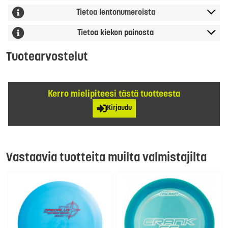
Tietoa lentonumeroista
Tietoa kiekon painosta
Tuotearvostelut
Kerro mielipiteesi tästä tuotteesta
Kirjaudu
Vastaavia tuotteita muilta valmistajilta