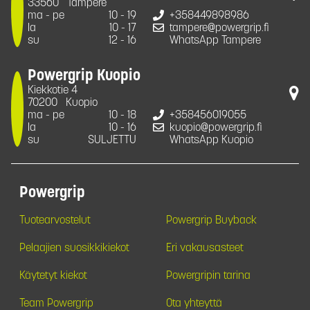
33560
Tampere
ma - pe
10 - 19
+358449898986
la
10 - 17
tampere@powergrip.fi
su
12 - 16
WhatsApp Tampere
Powergrip Kuopio
Kiekkotie 4
70200
Kuopio
ma - pe
10 - 18
+358456019055
la
10 - 16
kuopio@powergrip.fi
su
SULJETTU
WhatsApp Kuopio
Powergrip
Tuotearvostelut
Powergrip Buyback
Pelaajien suosikkikiekot
Eri vakausasteet
Käytetyt kiekot
Powergripin tarina
Team Powergrip
Ota yhteyttä