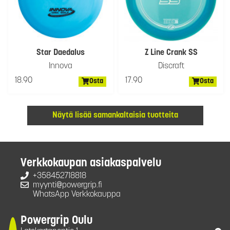
Star Daedalus
Z Line Crank SS
Innova
Discraft
18.90
17.90
Osta
Osta
Näytä lisää samankaltaisia tuotteita
Verkkokaupan asiakaspalvelu
+358452718818
myynti@powergrip.fi
WhatsApp Verkkokauppa
Powergrip Oulu