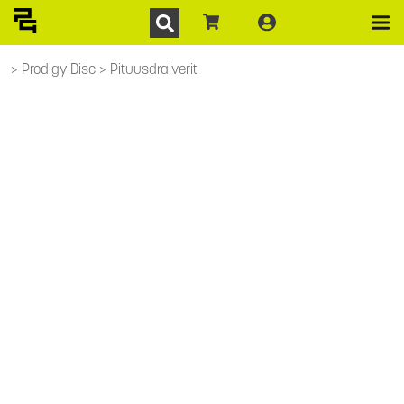
Prodigy Disc
Pituusdraiverit