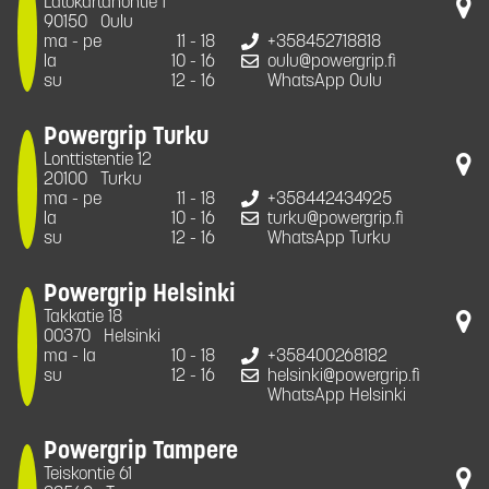
Latokartanontie 1
90150
Oulu
ma - pe
11 - 18
+358452718818
la
10 - 16
oulu@powergrip.fi
su
12 - 16
WhatsApp Oulu
Powergrip Turku
Lonttistentie 12
20100
Turku
ma - pe
11 - 18
+358442434925
la
10 - 16
turku@powergrip.fi
su
12 - 16
WhatsApp Turku
Powergrip Helsinki
Takkatie 18
00370
Helsinki
ma - la
10 - 18
+358400268182
su
12 - 16
helsinki@powergrip.fi
WhatsApp Helsinki
Powergrip Tampere
Teiskontie 61