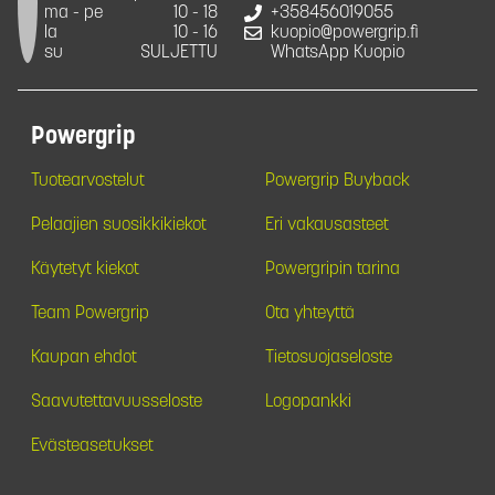
ma - pe
10 - 18
+358456019055
la
10 - 16
kuopio@powergrip.fi
su
SULJETTU
WhatsApp Kuopio
Powergrip
Tuotearvostelut
Powergrip Buyback
Pelaajien suosikkikiekot
Eri vakausasteet
Käytetyt kiekot
Powergripin tarina
Team Powergrip
Ota yhteyttä
Kaupan ehdot
Tietosuojaseloste
Saavutettavuusseloste
Logopankki
Evästeasetukset