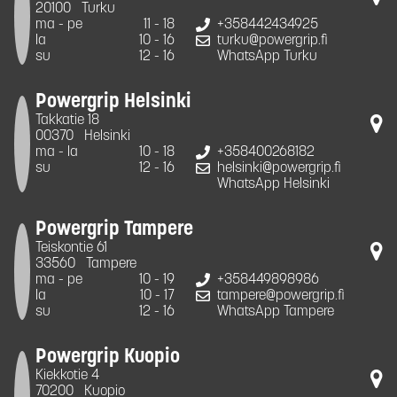
20100
Turku
ma - pe
11 - 18
+358442434925
la
10 - 16
turku@powergrip.fi
su
12 - 16
WhatsApp Turku
Powergrip Helsinki
Takkatie 18
00370
Helsinki
ma - la
10 - 18
+358400268182
su
12 - 16
helsinki@powergrip.fi
WhatsApp Helsinki
Powergrip Tampere
Teiskontie 61
33560
Tampere
ma - pe
10 - 19
+358449898986
la
10 - 17
tampere@powergrip.fi
su
12 - 16
WhatsApp Tampere
Powergrip Kuopio
Kiekkotie 4
70200
Kuopio