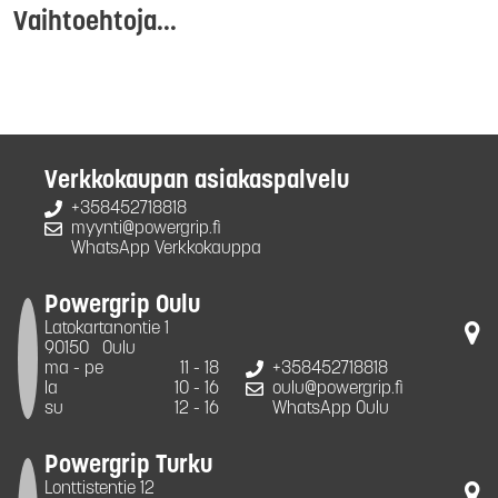
Vaihtoehtoja...
Verkkokaupan asiakaspalvelu
+358452718818
myynti@powergrip.fi
WhatsApp Verkkokauppa
Powergrip Oulu
Latokartanontie 1
90150
Oulu
ma - pe
11 - 18
+358452718818
la
10 - 16
oulu@powergrip.fi
su
12 - 16
WhatsApp Oulu
Powergrip Turku
Lonttistentie 12