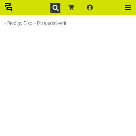
Prodigy Disc
Pituusdraiverit