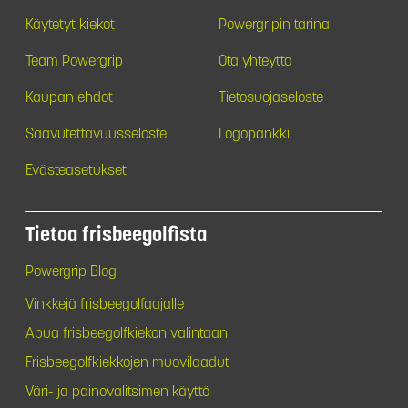
Käytetyt kiekot
Powergripin tarina
Team Powergrip
Ota yhteyttä
Kaupan ehdot
Tietosuojaseloste
Saavutettavuusseloste
Logopankki
Evästeasetukset
Tietoa frisbeegolfista
Powergrip Blog
Vinkkejä frisbeegolfaajalle
Apua frisbeegolfkiekon valintaan
Frisbeegolfkiekkojen muovilaadut
Väri- ja painovalitsimen käyttö