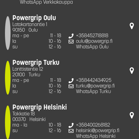
WhatsApp Verkkokauppa
Powergrip Oulu
Latokartanontie 1
90150
Oulu
ma - pe
11 - 18
+358452718818
la
10 - 16
oulu@powergrip.fi
su
12 - 16
WhatsApp Oulu
Powergrip Turku
Lonttistentie 12
20100
Turku
ma - pe
11 - 18
+358442434925
la
10 - 16
turku@powergrip.fi
su
12 - 16
WhatsApp Turku
Powergrip Helsinki
Takkatie 18
00370
Helsinki
ma - la
10 - 18
+358400268182
su
12 - 16
helsinki@powergrip.fi
WhatsApp Helsinki