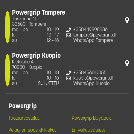
Powergrip Tampere
Teiskontie 61
33560
Tampere
ma - pe
10 - 19
+358449898986
la
10 - 17
tampere@powergrip.fi
su
12 - 16
WhatsApp Tampere
Powergrip Kuopio
Kiekkotie 4
70200
Kuopio
ma - pe
10 - 18
+358456019055
la
10 - 16
kuopio@powergrip.fi
su
SULJETTU
WhatsApp Kuopio
Powergrip
Tuotearvostelut
Powergrip Buyback
Pelaajien suosikkikiekot
Eri vakausasteet