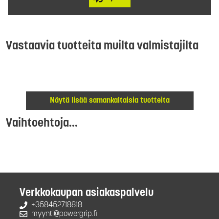
Vastaavia tuotteita muilta valmistajilta
Näytä lisää samankaltaisia tuotteita
Vaihtoehtoja...
Verkkokaupan asiakaspalvelu
+358452718818
myynti@powergrip.fi