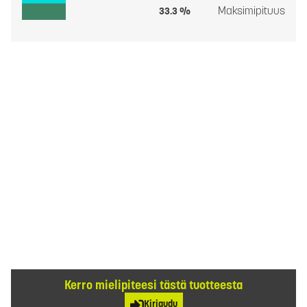
Maksimipituus
33.3 %
Kerro mielipiteesi tästä tuotteesta
Kirjaudu