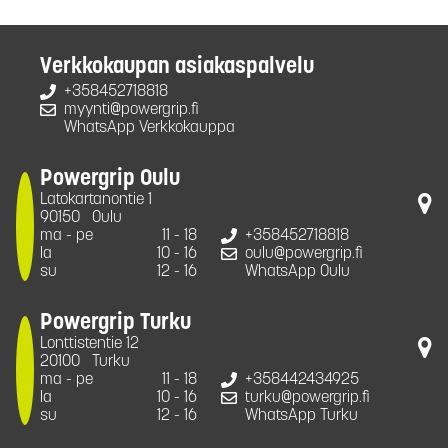
Verkkokaupan asiakaspalvelu
+358452718818
myynti@powergrip.fi
WhatsApp Verkkokauppa
Powergrip Oulu
Latokartanontie 1
90150
Oulu
ma - pe
11 - 18
+358452718818
la
10 - 16
oulu@powergrip.fi
su
12 - 16
WhatsApp Oulu
Powergrip Turku
Lonttistentie 12
20100
Turku
ma - pe
11 - 18
+358442434925
la
10 - 16
turku@powergrip.fi
su
12 - 16
WhatsApp Turku