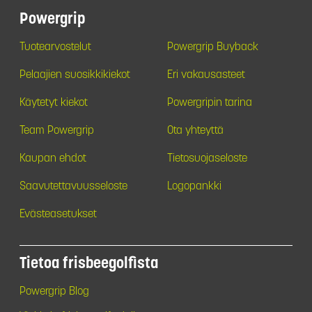
Powergrip
Tuotearvostelut
Powergrip Buyback
Pelaajien suosikkikiekot
Eri vakausasteet
Käytetyt kiekot
Powergripin tarina
Team Powergrip
Ota yhteyttä
Kaupan ehdot
Tietosuojaseloste
Saavutettavuusseloste
Logopankki
Evästeasetukset
Tietoa frisbeegolfista
Powergrip Blog