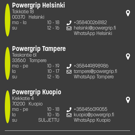
Powergrip Helsinki
Takkatie 18
00370
Helsinki
ma - la
10 - 18
+358400268182
su
12 - 16
helsinki@powergrip.fi
WhatsApp Helsinki
Powergrip Tampere
Teiskontie 61
33560
Tampere
ma - pe
10 - 19
+358449898986
la
10 - 17
tampere@powergrip.fi
su
12 - 16
WhatsApp Tampere
Powergrip Kuopio
Kiekkotie 4
70200
Kuopio
ma - pe
10 - 18
+358456019055
la
10 - 16
kuopio@powergrip.fi
su
SULJETTU
WhatsApp Kuopio