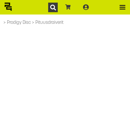
Prodigy Disc
Pituusdraiverit