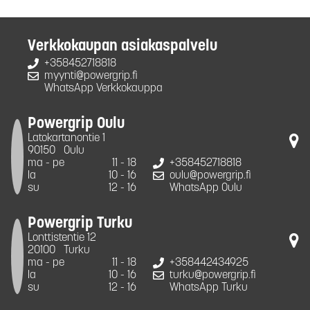
Verkkokaupan asiakaspalvelu
+358452718818
myynti@powergrip.fi
WhatsApp Verkkokauppa
Powergrip Oulu
Latokartanontie 1
90150
Oulu
ma - pe
11 - 18
+358452718818
la
10 - 16
oulu@powergrip.fi
su
12 - 16
WhatsApp Oulu
Powergrip Turku
Lonttistentie 12
20100
Turku
ma - pe
11 - 18
+358442434925
la
10 - 16
turku@powergrip.fi
su
12 - 16
WhatsApp Turku