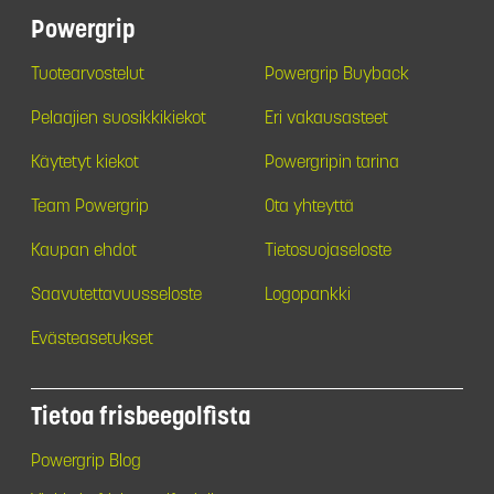
Powergrip
Tuotearvostelut
Powergrip Buyback
Pelaajien suosikkikiekot
Eri vakausasteet
Käytetyt kiekot
Powergripin tarina
Team Powergrip
Ota yhteyttä
Kaupan ehdot
Tietosuojaseloste
Saavutettavuusseloste
Logopankki
Evästeasetukset
Tietoa frisbeegolfista
Powergrip Blog