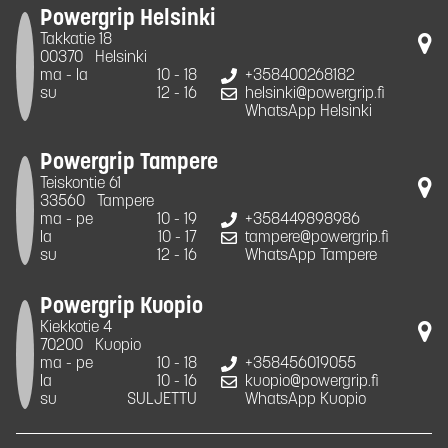
Powergrip Helsinki
Takkatie 18
00370
Helsinki
ma - la
10 - 18
+358400268182
su
12 - 16
helsinki@powergrip.fi
WhatsApp Helsinki
Powergrip Tampere
Teiskontie 61
33560
Tampere
ma - pe
10 - 19
+358449898986
la
10 - 17
tampere@powergrip.fi
su
12 - 16
WhatsApp Tampere
Powergrip Kuopio
Kiekkotie 4
70200
Kuopio
ma - pe
10 - 18
+358456019055
la
10 - 16
kuopio@powergrip.fi
su
SULJETTU
WhatsApp Kuopio