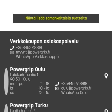
Näytä lisää samankaltaisia tuotteita
Verkkokaupan asiakaspalvelu
+358452718818
myynti@powergrip.fi
WhatsApp Verkkokauppa
Powergrip Oulu
Latokartanontie 1
90150
Oulu
ma - pe
11 - 18
+358452718818
la
10 - 16
oulu@powergrip.fi
su
12 - 16
WhatsApp Oulu
Powergrip Turku
Lonttistentie 12