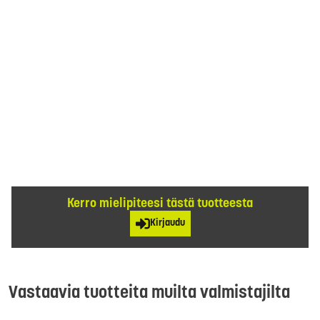
Kerro mielipiteesi tästä tuotteesta
Kirjaudu
Vastaavia tuotteita muilta valmistajilta