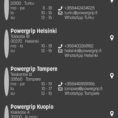
20100
Turku
ma - pe
11 - 18
+358442434925
la
10 - 16
turku@powergrip.fi
su
12 - 16
WhatsApp Turku
Powergrip Helsinki
Takkatie 18
00370
Helsinki
ma - la
10 - 18
+358400268182
su
12 - 16
helsinki@powergrip.fi
WhatsApp Helsinki
Powergrip Tampere
Teiskontie 61
33560
Tampere
ma - pe
10 - 19
+358449898986
la
10 - 17
tampere@powergrip.fi
su
12 - 16
WhatsApp Tampere
Powergrip Kuopio
Kiekkotie 4
70200
Kuopio