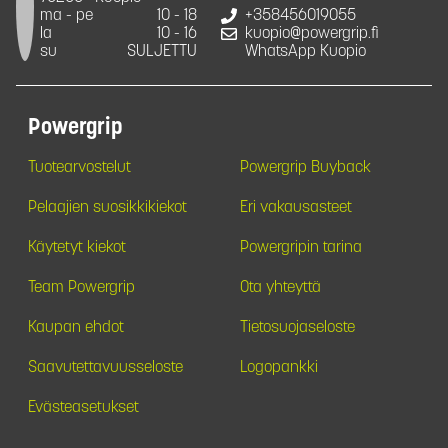
ma - pe
10 - 18
+358456019055
la
10 - 16
kuopio@powergrip.fi
su
SULJETTU
WhatsApp Kuopio
Powergrip
Tuotearvostelut
Powergrip Buyback
Pelaajien suosikkikiekot
Eri vakausasteet
Käytetyt kiekot
Powergripin tarina
Team Powergrip
Ota yhteyttä
Kaupan ehdot
Tietosuojaseloste
Saavutettavuusseloste
Logopankki
Evästeasetukset