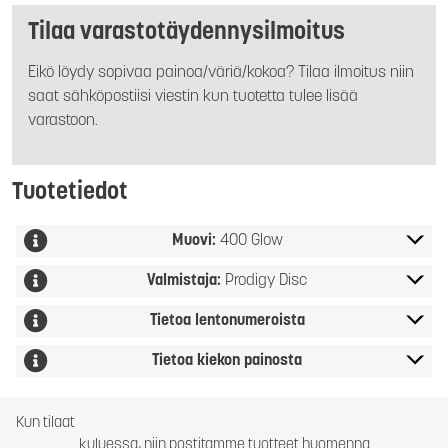
Tilaa varastotäydennysilmoitus
Eikö löydy sopivaa painoa/väriä/kokoa? Tilaa ilmoitus niin
saat sähköpostiisi viestin kun tuotetta tulee lisää
varastoon.
Tuotetiedot
Muovi:
400 Glow
Valmistaja:
Prodigy Disc
Tietoa lentonumeroista
Tietoa kiekon painosta
Kun tilaat
kuluessa, niin postitamme tuotteet huomenna