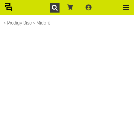
Prodigy Disc
Midarit