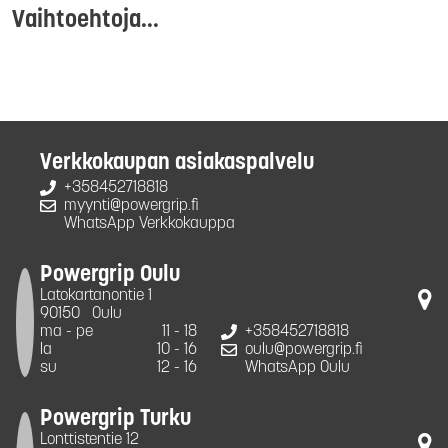
Vaihtoehtoja...
Verkkokaupan asiakaspalvelu
+358452718818
myynti@powergrip.fi
WhatsApp Verkkokauppa
Powergrip Oulu
Latokartanontie 1
90150
Oulu
ma - pe
11 - 18
+358452718818
la
10 - 16
oulu@powergrip.fi
su
12 - 16
WhatsApp Oulu
Powergrip Turku
Lonttistentie 12