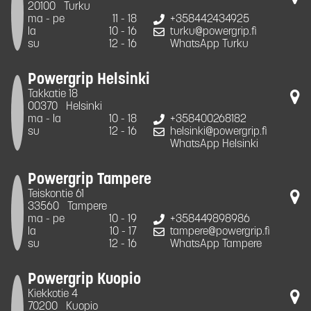
20100
Turku
ma - pe
11 - 18
+358442434925
la
10 - 16
turku@powergrip.fi
su
12 - 16
WhatsApp Turku
Powergrip Helsinki
Takkatie 18
00370
Helsinki
ma - la
10 - 18
+358400268182
su
12 - 16
helsinki@powergrip.fi
WhatsApp Helsinki
Powergrip Tampere
Teiskontie 61
33560
Tampere
ma - pe
10 - 19
+358449898986
la
10 - 17
tampere@powergrip.fi
su
12 - 16
WhatsApp Tampere
Powergrip Kuopio
Kiekkotie 4
70200
Kuopio