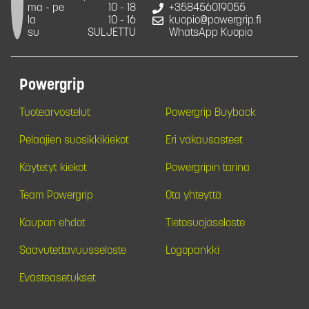
ma - pe
10 - 18
+358456019055
la
10 - 16
kuopio@powergrip.fi
su
SULJETTU
WhatsApp Kuopio
Powergrip
Tuotearvostelut
Powergrip Buyback
Pelaajien suosikkikiekot
Eri vakausasteet
Käytetyt kiekot
Powergripin tarina
Team Powergrip
Ota yhteyttä
Kaupan ehdot
Tietosuojaseloste
Saavutettavuusseloste
Logopankki
Evästeasetukset