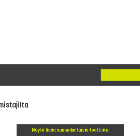
mistajilta
Näytä lisää samankaltaisia tuotteita