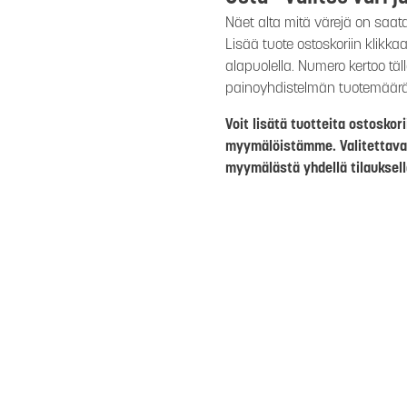
Näet alta mitä värejä on saat
Lisää tuote ostoskoriin klikk
alapuolella. Numero kertoo täl
painoyhdistelmän tuotemäär
Voit lisätä tuotteita ostosko
myymälöistämme. Valitettava
myymälästä yhdellä tilauksell