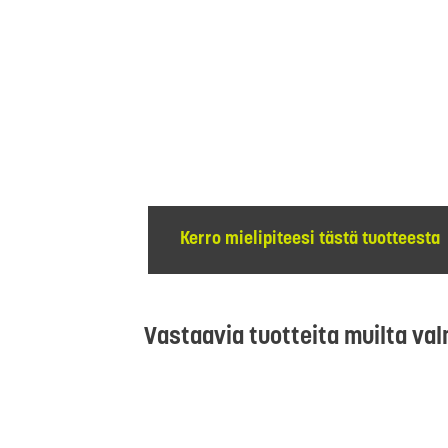
Kerro mielipiteesi tästä tuotteesta
Vastaavia tuotteita muilta val