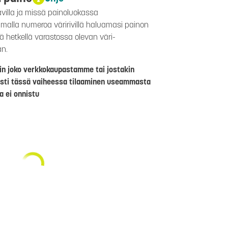
avilla ja missä painoluokassa
aamalla numeroa väririvillä haluamasi painon
lä hetkellä varastossa olevan väri-
än.
riin joko verkkokaupastamme tai jostakin
sti tässä vaiheessa tilaaminen useammasta
a ei onnistu