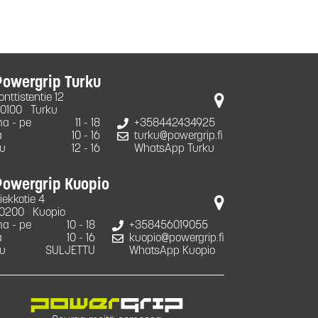
Powergrip Turku
onttistentie 12
0100
Turku
a - pe
11 - 18
+358442434925
a
10 - 16
turku@powergrip.fi
u
12 - 16
WhatsApp Turku
Powergrip Kuopio
iekkotie 4
0200
Kuopio
a - pe
10 - 18
+358456019055
a
10 - 16
kuopio@powergrip.fi
u
SULJETTU
WhatsApp Kuopio