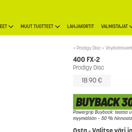
EET
MUUT TUOTTEET
LAHJAKORTIT
VALMISTAJAT
TARJOUKSET
Prodigy Disc
Väylädraiveri
400 FX-2
Prodigy Disc
18.90 €
Powergrip Buyback: testaa uu
myymälään – 50 % hinnasta l
Osta - Valitse väri j