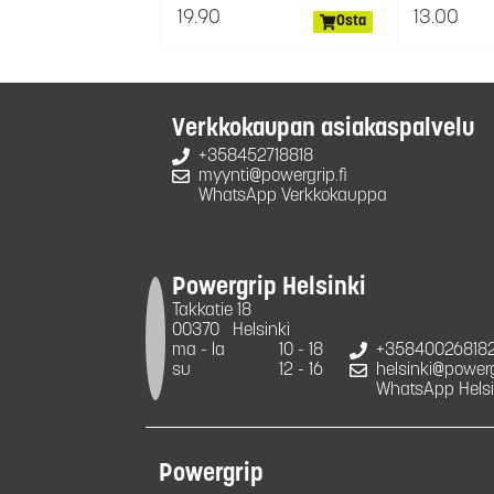
19.90
13.00
Osta
Verkkokaupan asiakaspalvelu
+358452718818
myynti@powergrip.fi
WhatsApp Verkkokauppa
Powergrip Helsinki
Takkatie 18
00370
Helsinki
ma - la
10 - 18
+35840026818
su
12 - 16
helsinki@powergr
WhatsApp Helsi
Powergrip