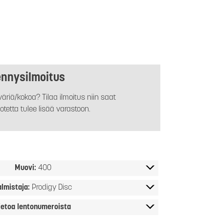
ennysilmoitus
äriä/kokoa? Tilaa ilmoitus niin saat
otetta tulee lisää varastoon.
Muovi:
400
almistaja:
Prodigy Disc
ietoa lentonumeroista