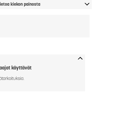
ietoa kiekon painosta
aajat käyttävät
ötarkoituksia.