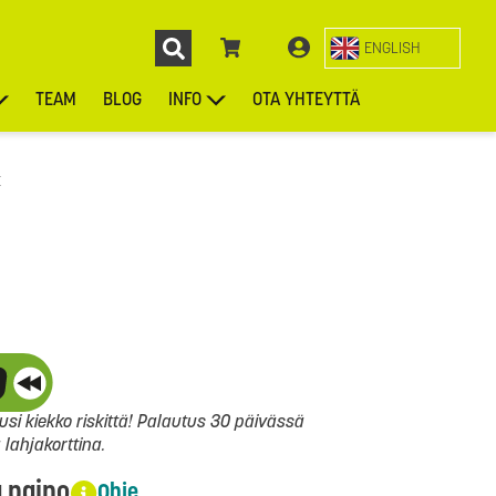
ENGLISH
TEAM
BLOG
INFO
OTA YHTEYTTÄ
ENGL
KIEKOT
LAUKUT
ASUSTEET
MUUT TUOTTEET
t
si kiekko riskittä! Palautus 30 päivässä
ahjakorttina.
a paino
Ohje