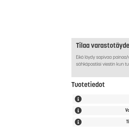
Tilaa varastotäyd
Eikö löydy sopivaa painoa/v
sähköpostiisi viestin kun tu
Tuotetiedot
V
T