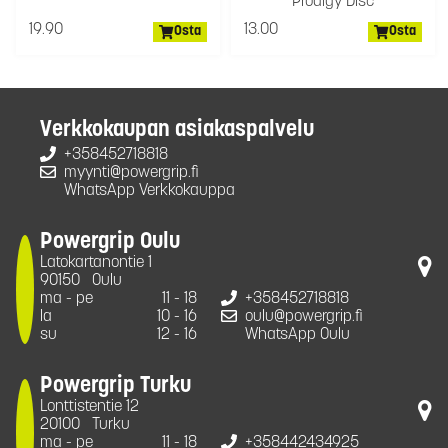
Prodigy Disc
19.90
13.00
Osta
Osta
Verkkokaupan asiakaspalvelu
+358452718818
myynti@powergrip.fi
WhatsApp Verkkokauppa
Powergrip Oulu
Latokartanontie 1
90150
Oulu
ma - pe
11 - 18
+358452718818
la
10 - 16
oulu@powergrip.fi
su
12 - 16
WhatsApp Oulu
Powergrip Turku
Lonttistentie 12
20100
Turku
ma - pe
11 - 18
+358442434925