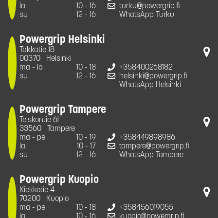
la
10 - 16
turku@powergrip.fi
su
12 - 16
WhatsApp Turku
Powergrip Helsinki
Takkatie 18
00370
Helsinki
ma - la
10 - 18
+358400268182
su
12 - 16
helsinki@powergrip.fi
WhatsApp Helsinki
Powergrip Tampere
Teiskontie 61
33560
Tampere
ma - pe
10 - 19
+358449898986
la
10 - 17
tampere@powergrip.fi
su
12 - 16
WhatsApp Tampere
Powergrip Kuopio
Kiekkotie 4
70200
Kuopio
ma - pe
10 - 18
+358456019055
la
10 - 16
kuopio@powergrip.fi