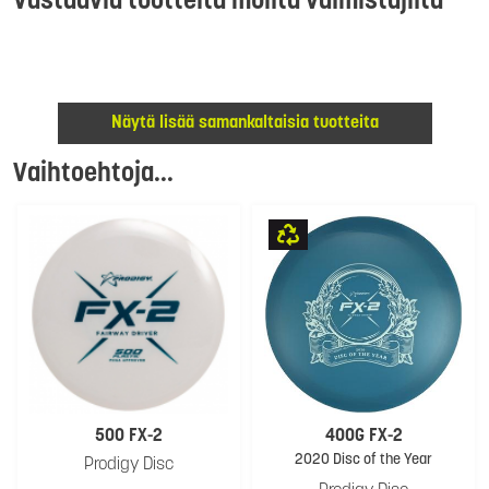
Vastaavia tuotteita muilta valmistajilta
Näytä lisää samankaltaisia tuotteita
Vaihtoehtoja...
500 FX-2
400G FX-2
2020 Disc of the Year
Prodigy Disc