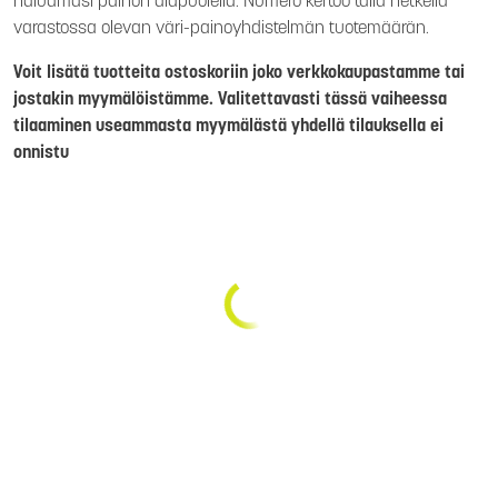
haluamasi painon alapuolella. Numero kertoo tällä hetkellä
varastossa olevan väri-painoyhdistelmän tuotemäärän.
Voit lisätä tuotteita ostoskoriin joko verkkokaupastamme tai
jostakin myymälöistämme. Valitettavasti tässä vaiheessa
tilaaminen useammasta myymälästä yhdellä tilauksella ei
onnistu