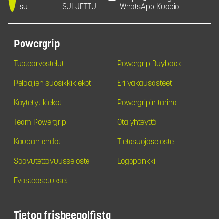
su
SULJETTU
WhatsApp Kuopio
Powergrip
Tuotearvostelut
Powergrip Buyback
Pelaajien suosikkikiekot
Eri vakausasteet
Käytetyt kiekot
Powergripin tarina
Team Powergrip
Ota yhteyttä
Kaupan ehdot
Tietosuojaseloste
Saavutettavuusseloste
Logopankki
Evästeasetukset
Tietoa frisbeegolfista