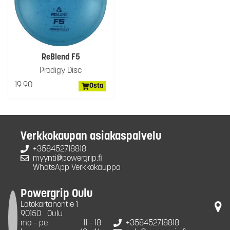
ReBlend F5
Prodigy Disc
19.90
Osta
Verkkokaupan asiakaspalvelu
+358452718818
myynti@powergrip.fi
WhatsApp Verkkokauppa
Powergrip Oulu
Latokartanontie 1
90150
Oulu
ma - pe
11 - 18
+358452718818