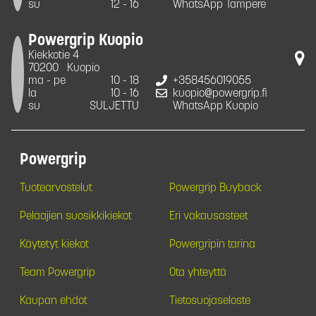
su
12 - 16
WhatsApp Tampere
Powergrip Kuopio
Kiekkotie 4
70200
Kuopio
ma - pe
10 - 18
+358456019055
la
10 - 16
kuopio@powergrip.fi
su
SULJETTU
WhatsApp Kuopio
Powergrip
Tuotearvostelut
Powergrip Buyback
Pelaajien suosikkikiekot
Eri vakausasteet
Käytetyt kiekot
Powergripin tarina
Team Powergrip
Ota yhteyttä
Kaupan ehdot
Tietosuojaseloste