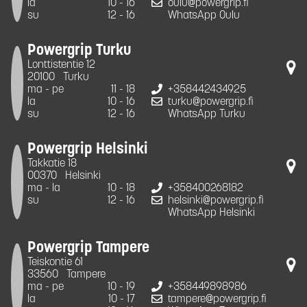
la
10 - 16
oulu@powergrip.fi
su
12 - 16
WhatsApp Oulu
Powergrip Turku
Lonttistentie 12
20100
Turku
ma - pe
11 - 18
+358442434925
la
10 - 16
turku@powergrip.fi
su
12 - 16
WhatsApp Turku
Powergrip Helsinki
Takkatie 18
00370
Helsinki
ma - la
10 - 18
+358400268182
su
12 - 16
helsinki@powergrip.fi
WhatsApp Helsinki
Powergrip Tampere
Teiskontie 61
33560
Tampere
ma - pe
10 - 19
+358449898986
la
10 - 17
tampere@powergrip.fi