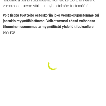
haluamasi painon alapuolella. Numero kertoo tällä hetkellä
varastossa olevan väri-painoyhdistelmän tuotemäärän.
Voit lisätä tuotteita ostoskoriin joko verkkokaupastamme tai
jostakin myymälöistämme. Valitettavasti tässä vaiheessa
tilaaminen useammasta myymälästä yhdellä tilauksella ei
onnistu