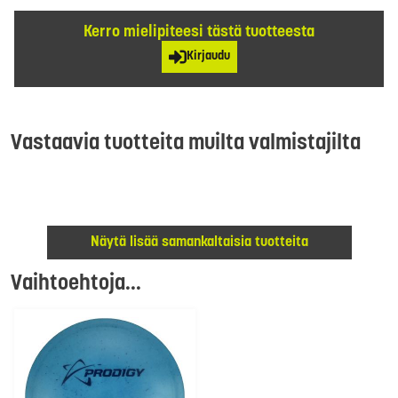
Kerro mielipiteesi tästä tuotteesta
Kirjaudu
Vastaavia tuotteita muilta valmistajilta
Näytä lisää samankaltaisia tuotteita
Vaihtoehtoja...