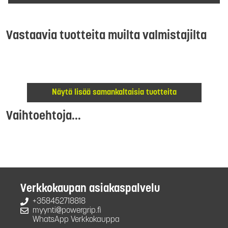
Vastaavia tuotteita muilta valmistajilta
Näytä lisää samankaltaisia tuotteita
Vaihtoehtoja...
Verkkokaupan asiakaspalvelu
+358452718818
myynti@powergrip.fi
WhatsApp Verkkokauppa