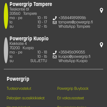
Powergrip Tampere
Teiskontie 61
33560
Tampere
ma - pe
10 - 19
+358449898986
la
10 - 17
tampere@powergrip.fi
su
12 - 16
WhatsApp Tampere
Powergrip Kuopio
Kiekkotie 4
70200
Kuopio
ma - pe
10 - 18
+358456019055
la
10 - 16
kuopio@powergrip.fi
su
SULJETTU
WhatsApp Kuopio
Powergrip
Tuotearvostelut
Powergrip Buyback
Pelaajien suosikkikiekot
Eri vakausasteet