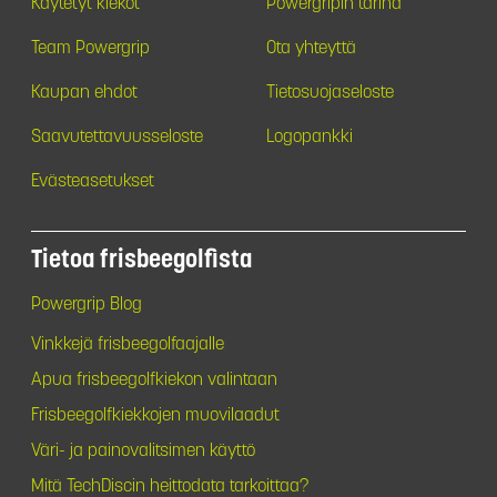
Käytetyt kiekot
Powergripin tarina
Team Powergrip
Ota yhteyttä
Kaupan ehdot
Tietosuojaseloste
Saavutettavuusseloste
Logopankki
Evästeasetukset
Tietoa frisbeegolfista
Powergrip Blog
Vinkkejä frisbeegolfaajalle
Apua frisbeegolfkiekon valintaan
Frisbeegolfkiekkojen muovilaadut
Väri- ja painovalitsimen käyttö
Mitä TechDiscin heittodata tarkoittaa?