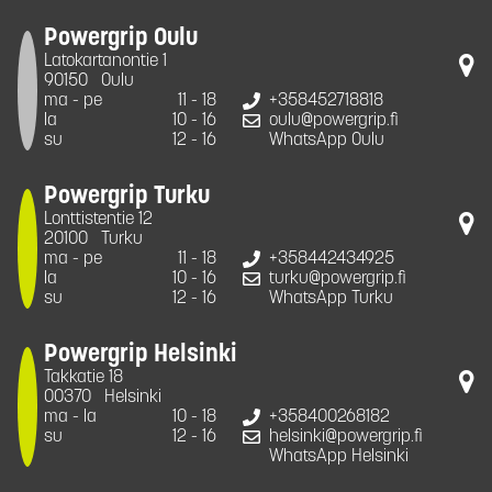
Powergrip Oulu
Latokartanontie 1
90150
Oulu
ma - pe
11 - 18
+358452718818
la
10 - 16
oulu@powergrip.fi
su
12 - 16
WhatsApp Oulu
Powergrip Turku
Lonttistentie 12
20100
Turku
ma - pe
11 - 18
+358442434925
la
10 - 16
turku@powergrip.fi
su
12 - 16
WhatsApp Turku
Powergrip Helsinki
Takkatie 18
00370
Helsinki
ma - la
10 - 18
+358400268182
su
12 - 16
helsinki@powergrip.fi
WhatsApp Helsinki