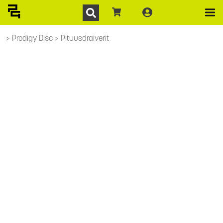
Prodigy Disc
Pituusdraiverit