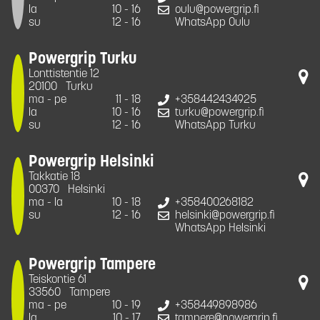
la
10 - 16
oulu@powergrip.fi
su
12 - 16
WhatsApp Oulu
Powergrip Turku
Lonttistentie 12
20100
Turku
ma - pe
11 - 18
+358442434925
la
10 - 16
turku@powergrip.fi
su
12 - 16
WhatsApp Turku
Powergrip Helsinki
Takkatie 18
00370
Helsinki
ma - la
10 - 18
+358400268182
su
12 - 16
helsinki@powergrip.fi
WhatsApp Helsinki
Powergrip Tampere
Teiskontie 61
33560
Tampere
ma - pe
10 - 19
+358449898986
la
10 - 17
tampere@powergrip.fi