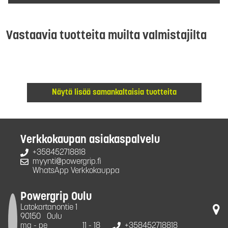
Vastaavia tuotteita muilta valmistajilta
Näytä lisää samankaltaisia tuotteita
Verkkokaupan asiakaspalvelu
+358452718818
myynti@powergrip.fi
WhatsApp Verkkokauppa
Powergrip Oulu
Latokartanontie 1
90150
Oulu
ma - pe
11 - 18
+358452718818