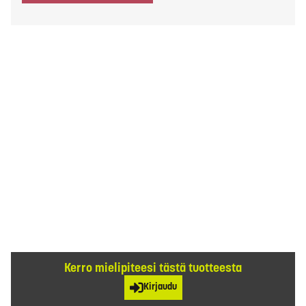
Kerro mielipiteesi tästä tuotteesta
Kirjaudu