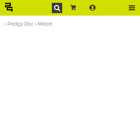
Prodigy Disc
Midarit