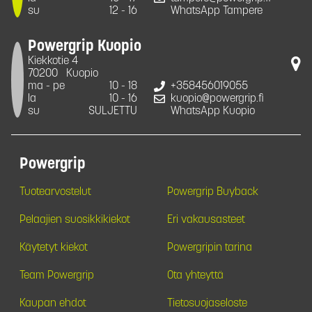
su
12 - 16
WhatsApp Tampere
Powergrip Kuopio
Kiekkotie 4
70200
Kuopio
ma - pe
10 - 18
+358456019055
la
10 - 16
kuopio@powergrip.fi
su
SULJETTU
WhatsApp Kuopio
Powergrip
Tuotearvostelut
Powergrip Buyback
Pelaajien suosikkikiekot
Eri vakausasteet
Käytetyt kiekot
Powergripin tarina
Team Powergrip
Ota yhteyttä
Kaupan ehdot
Tietosuojaseloste