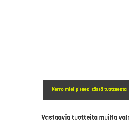
Kerro mielipiteesi tästä tuotteesta
Vastaavia tuotteita muilta val