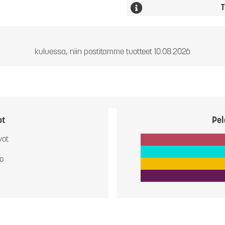
T
kuluessa, niin postitamme tuotteet 10.08.2026
ot
Pel
vot
io