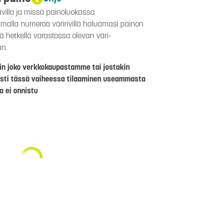
avilla ja missä painoluokassa
aamalla numeroa väririvillä haluamasi painon
lä hetkellä varastossa olevan väri-
än.
riin joko verkkokaupastamme tai jostakin
sti tässä vaiheessa tilaaminen useammasta
a ei onnistu