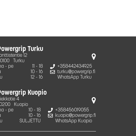
Powergrip Turku
onttistentie 12
0100
Turku
a - pe
11 - 18
+358442434925
a
10 - 16
turku@powergrip.fi
u
12 - 16
WhatsApp Turku
Powergrip Kuopio
iekkotie 4
0200
Kuopio
a - pe
10 - 18
+358456019055
a
10 - 16
kuopio@powergrip.fi
u
SULJETTU
WhatsApp Kuopio