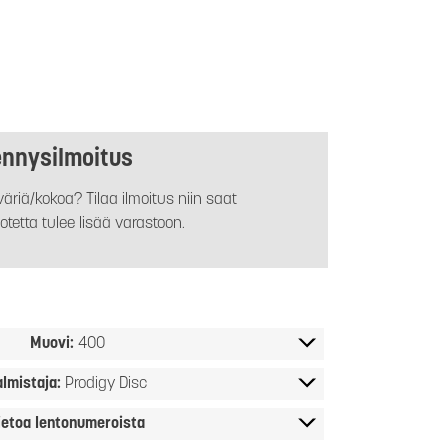
ennysilmoitus
äriä/kokoa? Tilaa ilmoitus niin saat
otetta tulee lisää varastoon.
Muovi:
400
almistaja:
Prodigy Disc
ietoa lentonumeroista