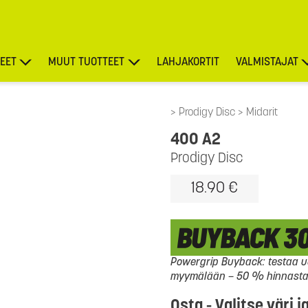
EET
MUUT TUOTTEET
LAHJAKORTIT
VALMISTAJAT
TARJOUKSET
Prodigy Disc
Midarit
400 A2
Prodigy Disc
18.90 €
Powergrip Buyback: testaa uu
myymälään – 50 % hinnasta l
Osta - Valitse väri j