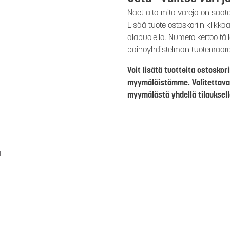
Näet alta mitä värejä on saat
Lisää tuote ostoskoriin klikk
alapuolella. Numero kertoo täl
painoyhdistelmän tuotemäär
Voit lisätä tuotteita ostosko
myymälöistämme. Valitettava
myymälästä yhdellä tilauksell
a