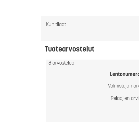
Kun tilaat
Tuotearvostelut
3 arvostelua
Lentonumer
Valmistajan ar
Pelaajien arv