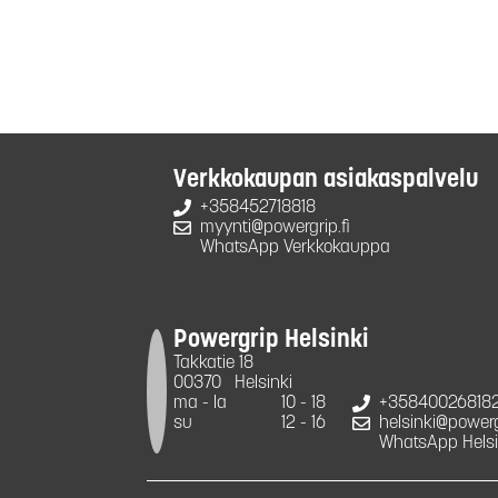
Verkkokaupan asiakaspalvelu
+358452718818
myynti@powergrip.fi
WhatsApp Verkkokauppa
Powergrip Helsinki
Takkatie 18
00370
Helsinki
ma - la
10 - 18
+35840026818
su
12 - 16
helsinki@powergr
WhatsApp Helsi