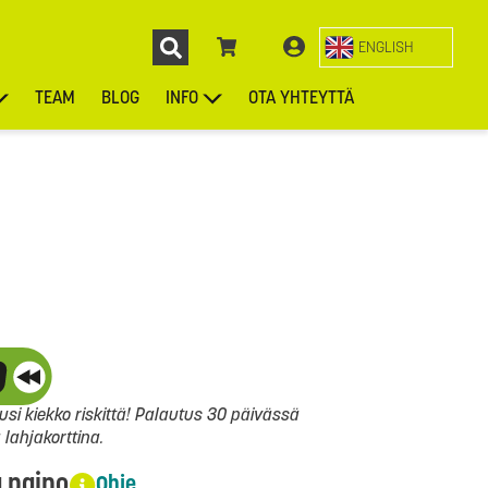
ENGLISH
TEAM
BLOG
INFO
OTA YHTEYTTÄ
ENGL
KIEKOT
LAUKUT
ASUSTEET
MUUT TUOTTEET
si kiekko riskittä! Palautus 30 päivässä
ahjakorttina.
a paino
Ohje