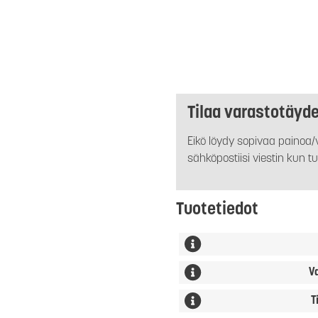
Tilaa varastotäyd
Eikö löydy sopivaa painoa/v
sähköpostiisi viestin kun tu
Tuotetiedot
V
T