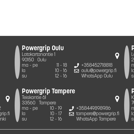
Powergrip Oulu
Latokartanontie 1
L
90150
Oulu
2
ma - pe
11 - 18
+358452718818
m
la
10 - 16
oulu@powergrip.fi
l
su
12 - 16
WhatsApp Oulu
s
Powergrip Tampere
Teiskontie 61
K
33560
Tampere
7
2
ma - pe
10 - 19
+358449898986
m
ip.fi
la
10 - 17
tampere@powergrip.fi
l
nki
su
12 - 16
WhatsApp Tampere
s