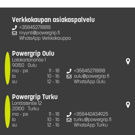
Verkkokaupan asiakaspalvelu
+358452718818
myynti@powergrip.fi
WhatsApp Verkkokauppa
Powergrip Oulu
Latokartanontie 1
90150
Oulu
ma - pe
11 - 18
+358452718818
la
10 - 16
oulu@powergrip.fi
su
12 - 16
WhatsApp Oulu
Powergrip Turku
Lonttistentie 12
20100
Turku
ma - pe
11 - 18
+358442434925
la
10 - 16
turku@powergrip.fi
su
12 - 16
WhatsApp Turku