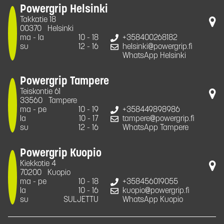
Powergrip Helsinki
Takkatie 18
00370
Helsinki
ma - la
10 - 18
+358400268182
su
12 - 16
helsinki@powergrip.fi
WhatsApp Helsinki
Powergrip Tampere
Teiskontie 61
33560
Tampere
ma - pe
10 - 19
+358449898986
la
10 - 17
tampere@powergrip.fi
su
12 - 16
WhatsApp Tampere
Powergrip Kuopio
Kiekkotie 4
70200
Kuopio
ma - pe
10 - 18
+358456019055
la
10 - 16
kuopio@powergrip.fi
su
SULJETTU
WhatsApp Kuopio