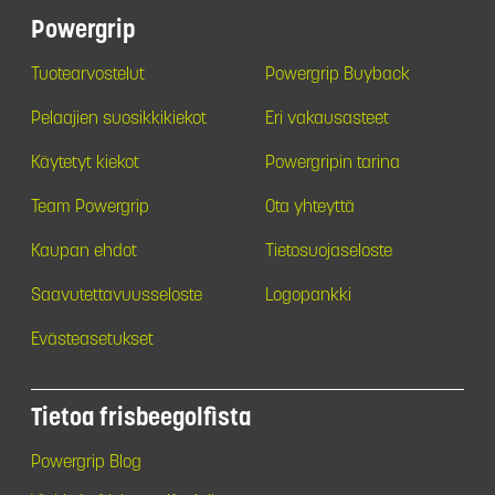
Powergrip
Tuotearvostelut
Powergrip Buyback
Pelaajien suosikkikiekot
Eri vakausasteet
Käytetyt kiekot
Powergripin tarina
Team Powergrip
Ota yhteyttä
Kaupan ehdot
Tietosuojaseloste
Saavutettavuusseloste
Logopankki
Evästeasetukset
Tietoa frisbeegolfista
Powergrip Blog