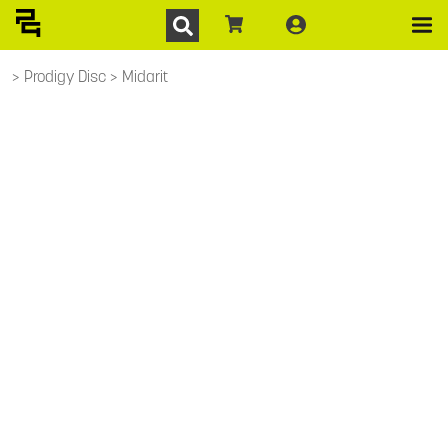
Prodigy Disc
Midarit