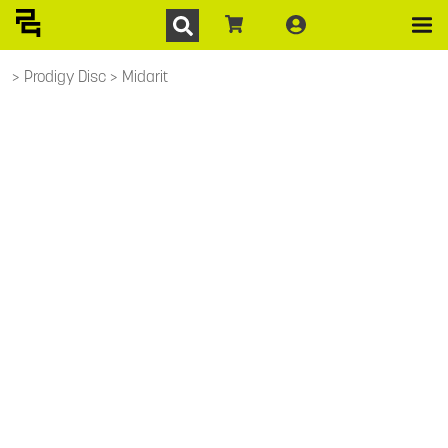
Prodigy Disc
Midarit