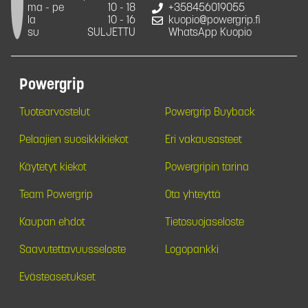
ma - pe
10 - 18
+358456019055
la
10 - 16
kuopio@powergrip.fi
su
SULJETTU
WhatsApp Kuopio
Powergrip
Tuotearvostelut
Powergrip Buyback
Pelaajien suosikkikiekot
Eri vakausasteet
Käytetyt kiekot
Powergripin tarina
Team Powergrip
Ota yhteyttä
Kaupan ehdot
Tietosuojaseloste
Saavutettavuusseloste
Logopankki
Evästeasetukset