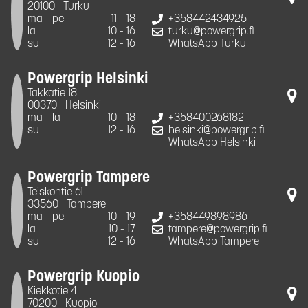
20100
Turku
ma - pe
11 - 18
+358442434925
la
10 - 16
turku@powergrip.fi
su
12 - 16
WhatsApp Turku
Powergrip Helsinki
Takkatie 18
00370
Helsinki
ma - la
10 - 18
+358400268182
su
12 - 16
helsinki@powergrip.fi
WhatsApp Helsinki
Powergrip Tampere
Teiskontie 61
33560
Tampere
ma - pe
10 - 19
+358449898986
la
10 - 17
tampere@powergrip.fi
su
12 - 16
WhatsApp Tampere
Powergrip Kuopio
Kiekkotie 4
70200
Kuopio