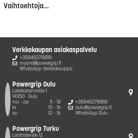
Vaihtoehtoja...
Verkkokaupan asiakaspalvelu
+358452718818
myynti@powergrip.fi
WhatsApp Verkkokauppa
Powergrip Oulu
Latokartanontie 1
90150
Oulu
ma - pe
11 - 18
+358452718818
la
10 - 16
oulu@powergrip.fi
su
12 - 16
WhatsApp Oulu
Powergrip Turku
Lonttistentie 12