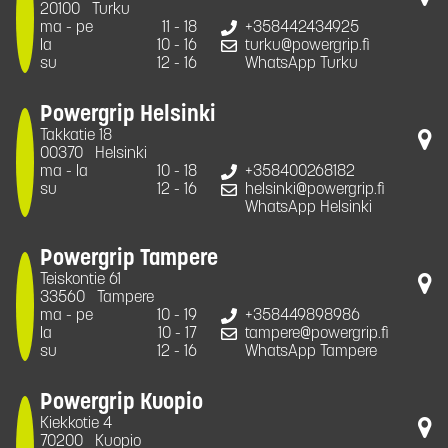
20100
Turku
ma - pe
11 - 18
+358442434925
la
10 - 16
turku@powergrip.fi
su
12 - 16
WhatsApp Turku
Powergrip Helsinki
Takkatie 18
00370
Helsinki
ma - la
10 - 18
+358400268182
su
12 - 16
helsinki@powergrip.fi
WhatsApp Helsinki
Powergrip Tampere
Teiskontie 61
33560
Tampere
ma - pe
10 - 19
+358449898986
la
10 - 17
tampere@powergrip.fi
su
12 - 16
WhatsApp Tampere
Powergrip Kuopio
Kiekkotie 4
70200
Kuopio