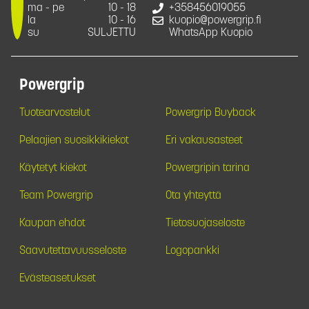
ma - pe
10 - 18
+358456019055
la
10 - 16
kuopio@powergrip.fi
su
SULJETTU
WhatsApp Kuopio
Powergrip
Tuotearvostelut
Powergrip Buyback
Pelaajien suosikkikiekot
Eri vakausasteet
Käytetyt kiekot
Powergripin tarina
Team Powergrip
Ota yhteyttä
Kaupan ehdot
Tietosuojaseloste
Saavutettavuusseloste
Logopankki
Evästeasetukset