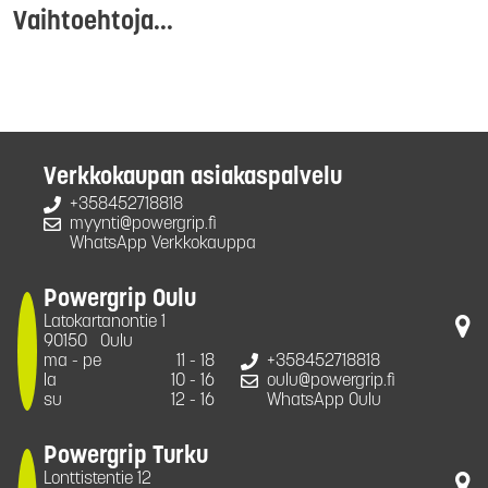
Vaihtoehtoja...
Verkkokaupan asiakaspalvelu
+358452718818
myynti@powergrip.fi
WhatsApp Verkkokauppa
Powergrip Oulu
Latokartanontie 1
90150
Oulu
ma - pe
11 - 18
+358452718818
la
10 - 16
oulu@powergrip.fi
su
12 - 16
WhatsApp Oulu
Powergrip Turku
Lonttistentie 12