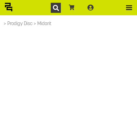
Prodigy Disc
Midarit