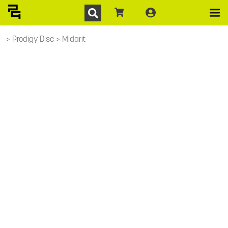
Prodigy Disc
Midarit