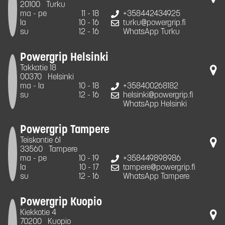
20100
Turku
ma - pe
11 - 18
+358442434925
la
10 - 16
turku@powergrip.fi
su
12 - 16
WhatsApp Turku
Powergrip Helsinki
Takkatie 18
00370
Helsinki
ma - la
10 - 18
+358400268182
su
12 - 16
helsinki@powergrip.fi
WhatsApp Helsinki
Powergrip Tampere
Teiskontie 61
33560
Tampere
ma - pe
10 - 19
+358449898986
la
10 - 17
tampere@powergrip.fi
su
12 - 16
WhatsApp Tampere
Powergrip Kuopio
Kiekkotie 4
70200
Kuopio