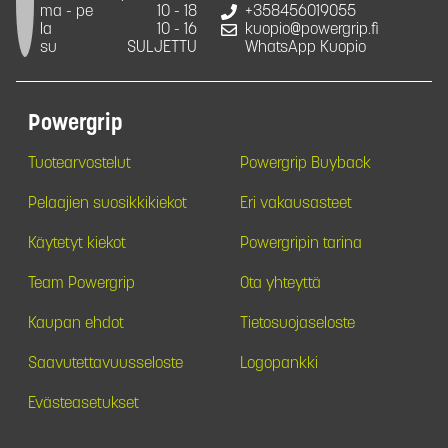
ma - pe
10 - 18
+358456019055
la
10 - 16
kuopio@powergrip.fi
su
SULJETTU
WhatsApp Kuopio
Powergrip
Tuotearvostelut
Powergrip Buyback
Pelaajien suosikkikiekot
Eri vakausasteet
Käytetyt kiekot
Powergripin tarina
Team Powergrip
Ota yhteyttä
Kaupan ehdot
Tietosuojaseloste
Saavutettavuusseloste
Logopankki
Evästeasetukset