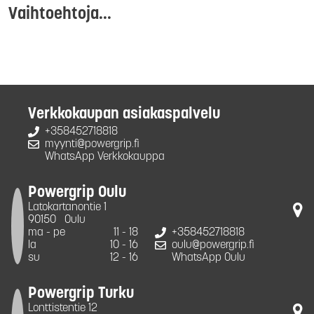
Vaihtoehtoja...
Verkkokaupan asiakaspalvelu
+358452718818
myynti@powergrip.fi
WhatsApp Verkkokauppa
Powergrip Oulu
Latokartanontie 1
90150
Oulu
ma - pe
11 - 18
+358452718818
la
10 - 16
oulu@powergrip.fi
su
12 - 16
WhatsApp Oulu
Powergrip Turku
Lonttistentie 12