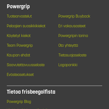
Powergrip
Tuotearvostelut
Powergrip Buyback
Pelaajien suosikkikiekot
Eri vakausasteet
Käytetyt kiekot
Powergripin tarina
Team Powergrip
Ota yhteyttä
Kaupan ehdot
Tietosuojaseloste
Saavutettavuusseloste
Logopankki
Evästeasetukset
Tietoa frisbeegolfista
Powergrip Blog