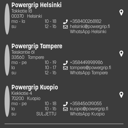
Powergrip Helsinki
Takkatie 18
00370
Helsinki
ma - la
10 - 18
+358400268182
su
12 - 16
helsinki@powergrip.fi
WhatsApp Helsinki
Powergrip Tampere
Teiskontie 61
33560
Tampere
ma - pe
10 - 19
+358449898986
la
10 - 17
tampere@powergrip.fi
su
12 - 16
WhatsApp Tampere
Powergrip Kuopio
Kiekkotie 4
70200
Kuopio
ma - pe
10 - 18
+358456019055
la
10 - 16
kuopio@powergrip.fi
su
SULJETTU
WhatsApp Kuopio