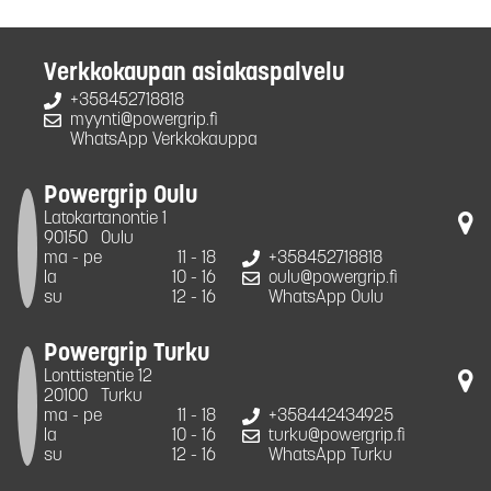
Verkkokaupan asiakaspalvelu
+358452718818
myynti@powergrip.fi
WhatsApp Verkkokauppa
Powergrip Oulu
Latokartanontie 1
90150
Oulu
ma - pe
11 - 18
+358452718818
la
10 - 16
oulu@powergrip.fi
su
12 - 16
WhatsApp Oulu
Powergrip Turku
Lonttistentie 12
20100
Turku
ma - pe
11 - 18
+358442434925
la
10 - 16
turku@powergrip.fi
su
12 - 16
WhatsApp Turku