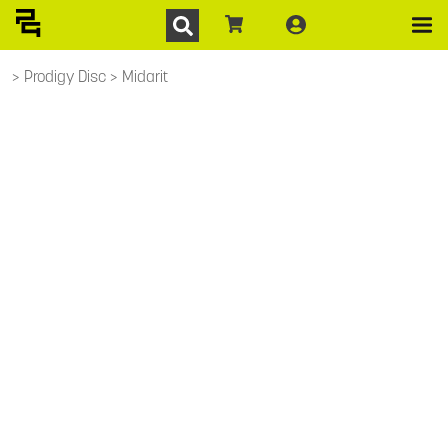
Prodigy Disc
Midarit