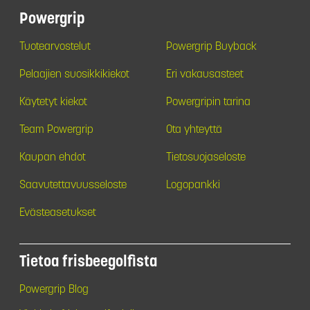
Powergrip
Tuotearvostelut
Powergrip Buyback
Pelaajien suosikkikiekot
Eri vakausasteet
Käytetyt kiekot
Powergripin tarina
Team Powergrip
Ota yhteyttä
Kaupan ehdot
Tietosuojaseloste
Saavutettavuusseloste
Logopankki
Evästeasetukset
Tietoa frisbeegolfista
Powergrip Blog