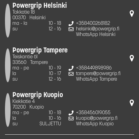
Powergrip Helsinki
Takkatie 18
00370
Helsinki
ma - la
10 - 18
+358400268182
su
12 - 16
helsinki@powergrip.fi
WhatsApp Helsinki
Powergrip Tampere
Teiskontie 61
33560
Tampere
ma - pe
10 - 19
+358449898986
la
10 - 17
tampere@powergrip.fi
su
12 - 16
WhatsApp Tampere
Powergrip Kuopio
Kiekkotie 4
70200
Kuopio
ma - pe
10 - 18
+358456019055
la
10 - 16
kuopio@powergrip.fi
su
SULJETTU
WhatsApp Kuopio