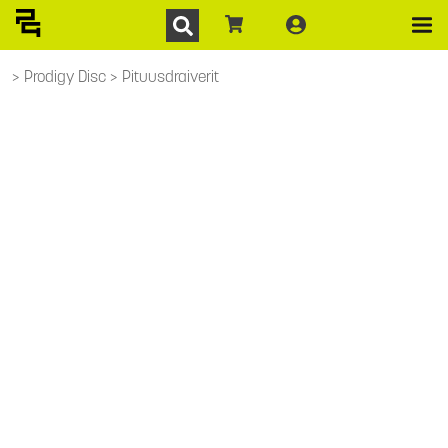
Prodigy Disc
Pituusdraiverit