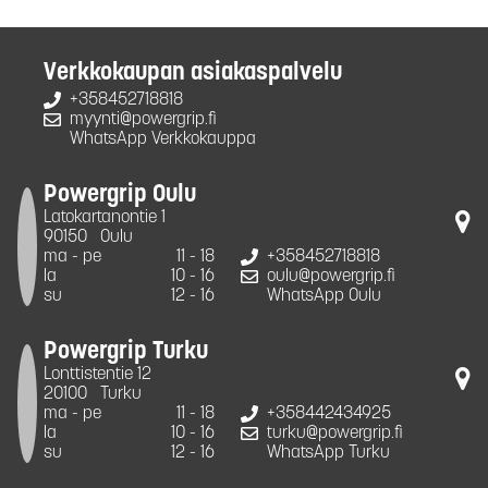
Verkkokaupan asiakaspalvelu
+358452718818
myynti@powergrip.fi
WhatsApp Verkkokauppa
Powergrip Oulu
Latokartanontie 1
90150
Oulu
ma - pe
11 - 18
+358452718818
la
10 - 16
oulu@powergrip.fi
su
12 - 16
WhatsApp Oulu
Powergrip Turku
Lonttistentie 12
20100
Turku
ma - pe
11 - 18
+358442434925
la
10 - 16
turku@powergrip.fi
su
12 - 16
WhatsApp Turku