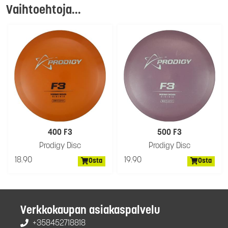
Vaihtoehtoja...
400 F3
500 F3
Prodigy Disc
Prodigy Disc
18.90
19.90
Osta
Osta
Verkkokaupan asiakaspalvelu
+358452718818