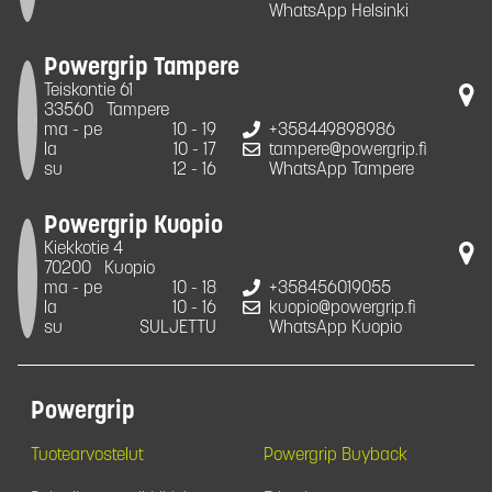
WhatsApp Helsinki
Powergrip Tampere
Teiskontie 61
33560
Tampere
ma - pe
10 - 19
+358449898986
la
10 - 17
tampere@powergrip.fi
su
12 - 16
WhatsApp Tampere
Powergrip Kuopio
Kiekkotie 4
70200
Kuopio
ma - pe
10 - 18
+358456019055
la
10 - 16
kuopio@powergrip.fi
su
SULJETTU
WhatsApp Kuopio
Powergrip
Tuotearvostelut
Powergrip Buyback