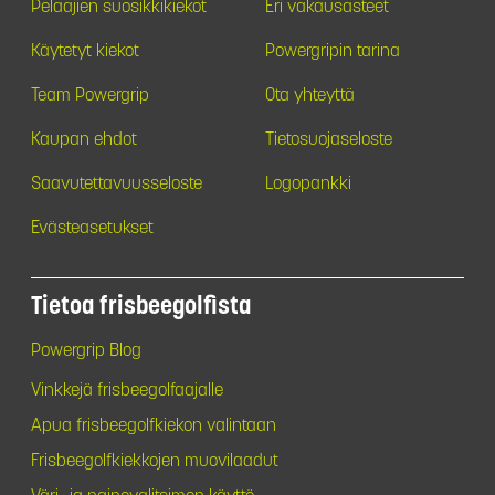
Pelaajien suosikkikiekot
Eri vakausasteet
Käytetyt kiekot
Powergripin tarina
Team Powergrip
Ota yhteyttä
Kaupan ehdot
Tietosuojaseloste
Saavutettavuusseloste
Logopankki
Evästeasetukset
Tietoa frisbeegolfista
Powergrip Blog
Vinkkejä frisbeegolfaajalle
Apua frisbeegolfkiekon valintaan
Frisbeegolfkiekkojen muovilaadut