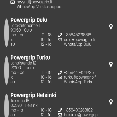
myynti@powergrip.fi
WhatsApp Verkkokauppa
Powergrip Oulu
Latokartanontie 1
90150
Oulu
ma - pe
11 - 18
+358452718818
la
10 - 16
oulu@powergrip.fi
su
12 - 16
WhatsApp Oulu
Powergrip Turku
Lonttistentie 12
20100
Turku
ma - pe
11 - 18
+358442434925
la
10 - 16
turku@powergrip.fi
su
12 - 16
WhatsApp Turku
Powergrip Helsinki
Takkatie 18
00370
Helsinki
ma - la
10 - 18
+358400268182
su
12 - 16
helsinki@powergrip.fi