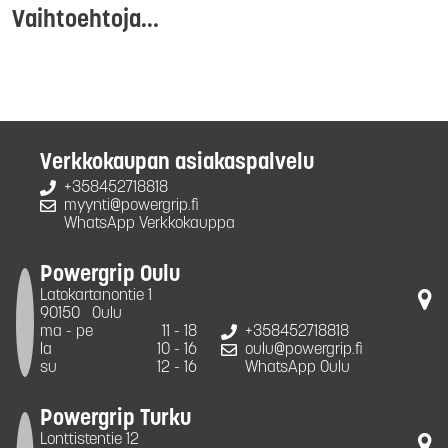
Vaihtoehtoja...
Verkkokaupan asiakaspalvelu
+358452718818
myynti@powergrip.fi
WhatsApp Verkkokauppa
Powergrip Oulu
Latokartanontie 1
90150
Oulu
ma - pe
11 - 18
+358452718818
la
10 - 16
oulu@powergrip.fi
su
12 - 16
WhatsApp Oulu
Powergrip Turku
Lonttistentie 12