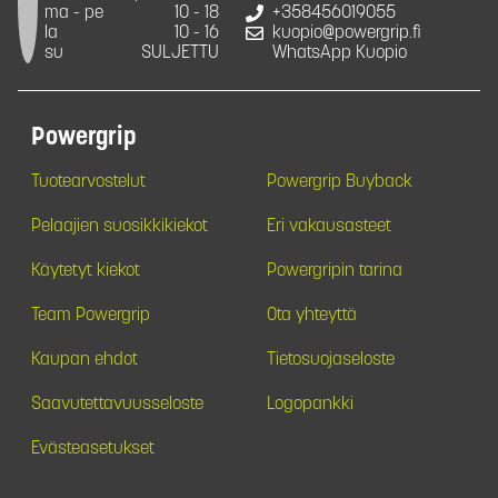
ma - pe
10 - 18
+358456019055
la
10 - 16
kuopio@powergrip.fi
su
SULJETTU
WhatsApp Kuopio
Powergrip
Tuotearvostelut
Powergrip Buyback
Pelaajien suosikkikiekot
Eri vakausasteet
Käytetyt kiekot
Powergripin tarina
Team Powergrip
Ota yhteyttä
Kaupan ehdot
Tietosuojaseloste
Saavutettavuusseloste
Logopankki
Evästeasetukset