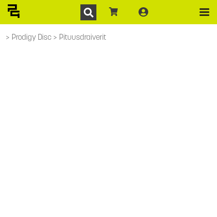
Prodigy Disc
Pituusdraiverit