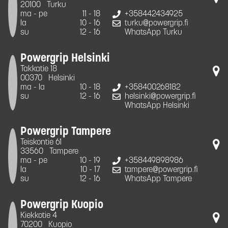
20100
Turku
ma - pe
11 - 18
+358442434925
la
10 - 16
turku@powergrip.fi
su
12 - 16
WhatsApp Turku
Powergrip Helsinki
Takkatie 18
00370
Helsinki
ma - la
10 - 18
+358400268182
su
12 - 16
helsinki@powergrip.fi
WhatsApp Helsinki
Powergrip Tampere
Teiskontie 61
33560
Tampere
ma - pe
10 - 19
+358449898986
la
10 - 17
tampere@powergrip.fi
su
12 - 16
WhatsApp Tampere
Powergrip Kuopio
Kiekkotie 4
70200
Kuopio