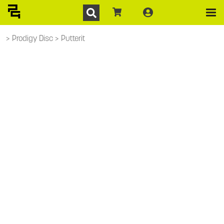
Prodigy Disc
Putterit