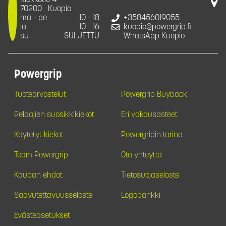
Kiekkotie 4
70200
Kuopio
ma - pe
10 - 18
+358456019055
la
10 - 16
kuopio@powergrip.fi
su
SULJETTU
WhatsApp Kuopio
Powergrip
Tuotearvostelut
Powergrip Buyback
Pelaajien suosikkikiekot
Eri vakausasteet
Käytetyt kiekot
Powergripin tarina
Team Powergrip
Ota yhteyttä
Kaupan ehdot
Tietosuojaseloste
Saavutettavuusseloste
Logopankki
Evästeasetukset