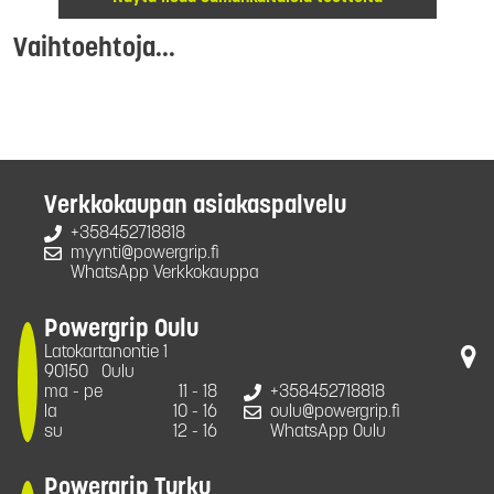
Vaihtoehtoja...
Verkkokaupan asiakaspalvelu
+358452718818
myynti@powergrip.fi
WhatsApp Verkkokauppa
Powergrip Oulu
Latokartanontie 1
90150
Oulu
ma - pe
11 - 18
+358452718818
la
10 - 16
oulu@powergrip.fi
su
12 - 16
WhatsApp Oulu
Powergrip Turku