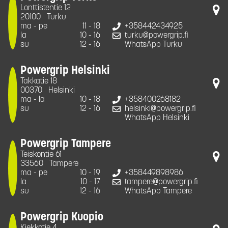
Lonttistentie 12
20100
Turku
ma - pe
11 - 18
+358442434925
la
10 - 16
turku@powergrip.fi
su
12 - 16
WhatsApp Turku
Powergrip Helsinki
Takkatie 18
00370
Helsinki
ma - la
10 - 18
+358400268182
su
12 - 16
helsinki@powergrip.fi
WhatsApp Helsinki
Powergrip Tampere
Teiskontie 61
33560
Tampere
ma - pe
10 - 19
+358449898986
la
10 - 17
tampere@powergrip.fi
su
12 - 16
WhatsApp Tampere
Powergrip Kuopio