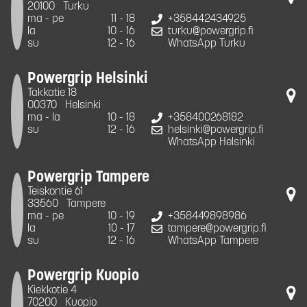
20100
Turku
ma - pe
11 - 18
+358442434925
la
10 - 16
turku@powergrip.fi
su
12 - 16
WhatsApp Turku
Powergrip Helsinki
Takkatie 18
00370
Helsinki
ma - la
10 - 18
+358400268182
su
12 - 16
helsinki@powergrip.fi
WhatsApp Helsinki
Powergrip Tampere
Teiskontie 61
33560
Tampere
ma - pe
10 - 19
+358449898986
la
10 - 17
tampere@powergrip.fi
su
12 - 16
WhatsApp Tampere
Powergrip Kuopio
Kiekkotie 4
70200
Kuopio