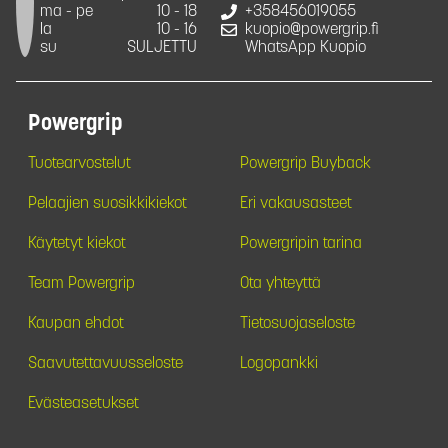
ma - pe
10 - 18
+358456019055
la
10 - 16
kuopio@powergrip.fi
su
SULJETTU
WhatsApp Kuopio
Powergrip
Tuotearvostelut
Powergrip Buyback
Pelaajien suosikkikiekot
Eri vakausasteet
Käytetyt kiekot
Powergripin tarina
Team Powergrip
Ota yhteyttä
Kaupan ehdot
Tietosuojaseloste
Saavutettavuusseloste
Logopankki
Evästeasetukset