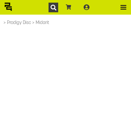
Prodigy Disc
Midarit