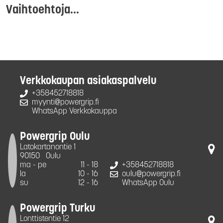
Vaihtoehtoja...
Verkkokaupan asiakaspalvelu
+358452718818
myynti@powergrip.fi
WhatsApp Verkkokauppa
Powergrip Oulu
Latokartanontie 1
90150
Oulu
ma - pe
11 - 18
+358452718818
la
10 - 16
oulu@powergrip.fi
su
12 - 16
WhatsApp Oulu
Powergrip Turku
Lonttistentie 12