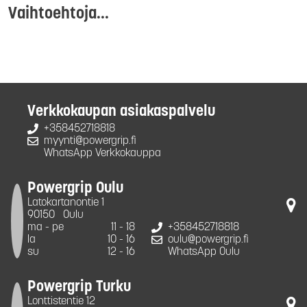
Vaihtoehtoja...
Verkkokaupan asiakaspalvelu
+358452718818
myynti@powergrip.fi
WhatsApp Verkkokauppa
Powergrip Oulu
Latokartanontie 1
90150
Oulu
ma - pe
11 - 18
+358452718818
la
10 - 16
oulu@powergrip.fi
su
12 - 16
WhatsApp Oulu
Powergrip Turku
Lonttistentie 12