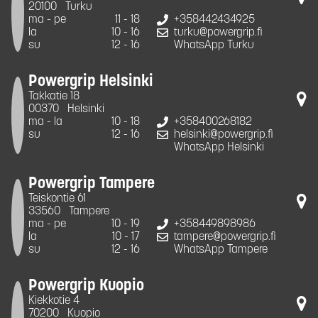
20100
Turku
ma - pe
11 - 18
+358442434925
la
10 - 16
turku@powergrip.fi
su
12 - 16
WhatsApp Turku
Powergrip Helsinki
Takkatie 18
00370
Helsinki
ma - la
10 - 18
+358400268182
su
12 - 16
helsinki@powergrip.fi
WhatsApp Helsinki
Powergrip Tampere
Teiskontie 61
33560
Tampere
ma - pe
10 - 19
+358449898986
la
10 - 17
tampere@powergrip.fi
su
12 - 16
WhatsApp Tampere
Powergrip Kuopio
Kiekkotie 4
70200
Kuopio