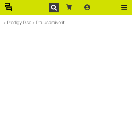
Prodigy Disc
Pituusdraiverit