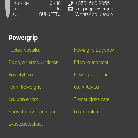
ma - pe
10 - 18
+358456019055
la
10 - 16
kuopio@powergrip.fi
su
SULJETTU
WhatsApp Kuopio
Powergrip
Tuotearvostelut
Powergrip Buyback
Pelaajien suosikkikiekot
Eri vakausasteet
Käytetyt kiekot
Powergripin tarina
Team Powergrip
Ota yhteyttä
Kaupan ehdot
Tietosuojaseloste
Saavutettavuusseloste
Logopankki
Evästeasetukset