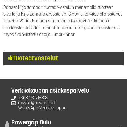
Pääset kirjoittamaan tuotearvostelun menemällä tuotteen
sivulle ja kirjoittamalla arvostelun. Sinun ei tarvitse olla ostanut
tuotetta PG:ltä, kunhan sinulla on aitoa käyttökokemusta
tuotteesta. Jos olet ostanut tuotteen meiltä, saat arvosteluusi
myös "Vahvistettu ostaja" -merkinnän.
Tuotearvostelut
Verkkokaupan asiakaspalvelu
+358452718818
myynti@powergrip.fi
WhatsApp Verkkokauppa
Powergrip Oulu