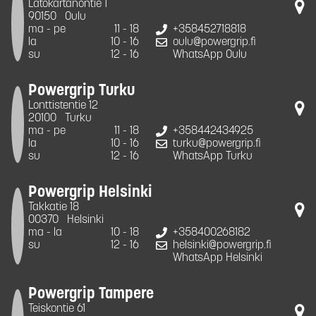
Latokartanontie 1
90150
Oulu
ma - pe
11 - 18
+358452718818
la
10 - 16
oulu@powergrip.fi
su
12 - 16
WhatsApp Oulu
Powergrip Turku
Lonttistentie 12
20100
Turku
ma - pe
11 - 18
+358442434925
la
10 - 16
turku@powergrip.fi
su
12 - 16
WhatsApp Turku
Powergrip Helsinki
Takkatie 18
00370
Helsinki
ma - la
10 - 18
+358400268182
su
12 - 16
helsinki@powergrip.fi
WhatsApp Helsinki
Powergrip Tampere
Teiskontie 61