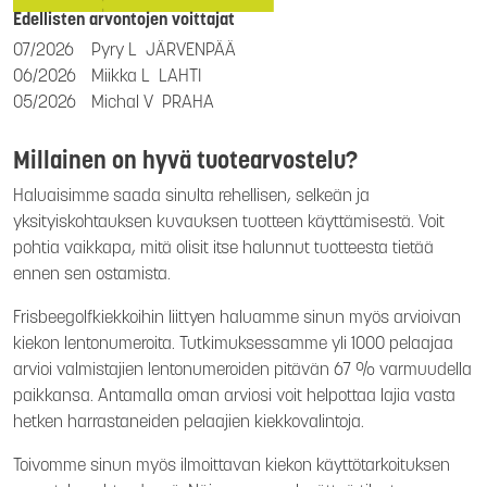
Edellisten arvontojen voittajat
07/2026
Pyry L
JÄRVENPÄÄ
06/2026
Miikka L
LAHTI
05/2026
Michal V
PRAHA
Millainen on hyvä tuotearvostelu?
Haluaisimme saada sinulta rehellisen, selkeän ja
yksityiskohtauksen kuvauksen tuotteen käyttämisestä. Voit
pohtia vaikkapa, mitä olisit itse halunnut tuotteesta tietää
ennen sen ostamista.
Frisbeegolfkiekkoihin liittyen haluamme sinun myös arvioivan
kiekon lentonumeroita. Tutkimuksessamme yli 1000 pelaajaa
arvioi valmistajien lentonumeroiden pitävän 67 % varmuudella
paikkansa. Antamalla oman arviosi voit helpottaa lajia vasta
hetken harrastaneiden pelaajien kiekkovalintoja.
Toivomme sinun myös ilmoittavan kiekon käyttötarkoituksen