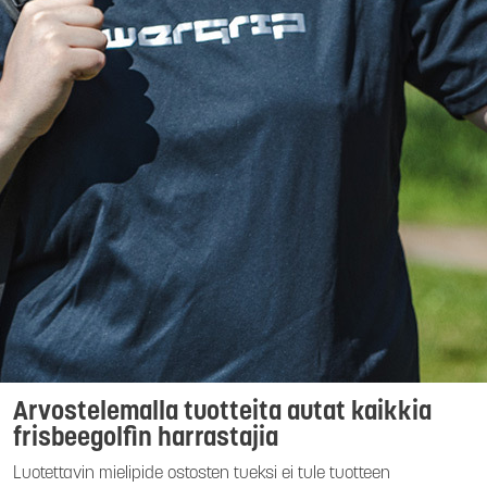
Arvostelemalla tuotteita autat kaikkia
frisbeegolfin harrastajia
Luotettavin mielipide ostosten tueksi ei tule tuotteen