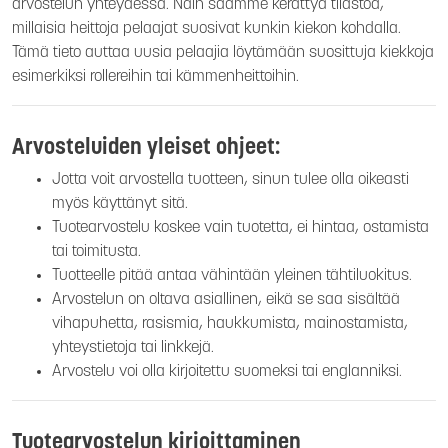
arvostelun yhteydessä. Näin saamme kerättyä tilastoa,
millaisia heittoja pelaajat suosivat kunkin kiekon kohdalla.
Tämä tieto auttaa uusia pelaajia löytämään suosittuja kiekkoja
esimerkiksi rollereihin tai kämmenheittoihin.
Arvosteluiden yleiset ohjeet:
Jotta voit arvostella tuotteen, sinun tulee olla oikeasti
myös käyttänyt sitä.
Tuotearvostelu koskee vain tuotetta, ei hintaa, ostamista
tai toimitusta.
Tuotteelle pitää antaa vähintään yleinen tähtiluokitus.
Arvostelun on oltava asiallinen, eikä se saa sisältää
vihapuhetta, rasismia, haukkumista, mainostamista,
yhteystietoja tai linkkejä.
Arvostelu voi olla kirjoitettu suomeksi tai englanniksi.
Tuotearvostelun kirjoittaminen