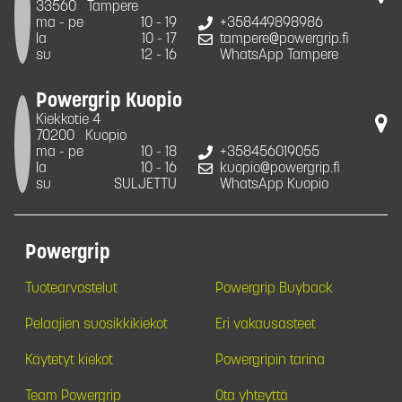
33560
Tampere
ma - pe
10 - 19
+358449898986
la
10 - 17
tampere@powergrip.fi
su
12 - 16
WhatsApp Tampere
Powergrip Kuopio
Kiekkotie 4
70200
Kuopio
ma - pe
10 - 18
+358456019055
la
10 - 16
kuopio@powergrip.fi
su
SULJETTU
WhatsApp Kuopio
Powergrip
Tuotearvostelut
Powergrip Buyback
Pelaajien suosikkikiekot
Eri vakausasteet
Käytetyt kiekot
Powergripin tarina
Team Powergrip
Ota yhteyttä