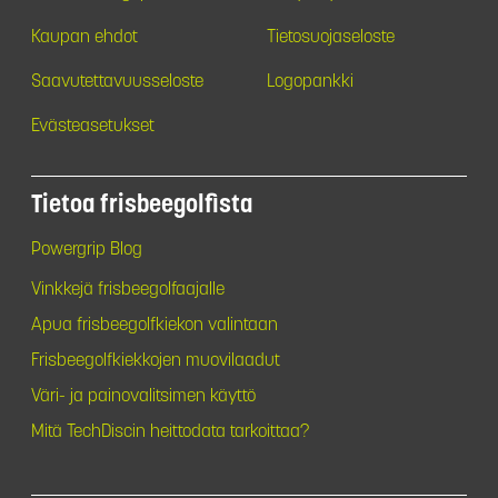
Kaupan ehdot
Tietosuojaseloste
Saavutettavuusseloste
Logopankki
Evästeasetukset
Tietoa frisbeegolfista
Powergrip Blog
Vinkkejä frisbeegolfaajalle
Apua frisbeegolfkiekon valintaan
Frisbeegolfkiekkojen muovilaadut
Väri- ja painovalitsimen käyttö
Mitä TechDiscin heittodata tarkoittaa?