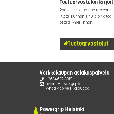
Tuotearvostelun kirjoi
Pääset kirjoittamaan tuotearvost
PG:ltä, kunhan sinulla on aitoa
ostaja" -merkinnän.
Tuotearvostelut
Verkkokaupan asiakaspalvelu
+358452718818
myynti@powergrip.fi
WhatsApp Verkkokauppa
Powergrip Helsinki