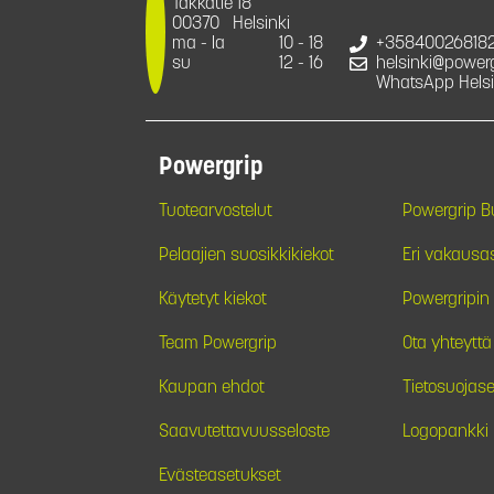
Takkatie 18
00370
Helsinki
ma - la
10 - 18
+35840026818
su
12 - 16
helsinki@powergr
WhatsApp Helsi
Powergrip
Tuotearvostelut
Powergrip 
Pelaajien suosikkikiekot
Eri vakausa
Käytetyt kiekot
Powergripin 
Team Powergrip
Ota yhteyttä
Kaupan ehdot
Tietosuojase
Saavutettavuusseloste
Logopankki
Evästeasetukset