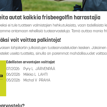
ita autat kaikkia frisbeegolfin harrastajia
ueksi ei tule tuotteen valmistajien hehkutuksista, vaan todellisista
mme antamaan rehellisiä tuotearvosteluja. Tämä auttaa monia fris
äksi voit voittaa palkintoja!
isen lahjakortin julkaistujen tuotearvosteluiden kesken. Jokainen
stelet useita tuotteita, sinulla on paremmat mahdollisuudet voittaa
Edellisten arvontojen voittajat
07/2026
Pyry L
JÄRVENPÄÄ
06/2026
Miikka L
LAHTI
05/2026
Michal V
PRAHA
earvostelu?