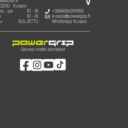
iekkotie 4
0200
Kuopio
a - pe
10 - 18
+358456019055
a
10 - 16
kuopio@powergrip.fi
u
SULJETTU
WhatsApp Kuopio
Seuraa meitä somessa