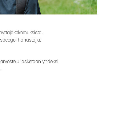
 käyttäjäkokemuksista.
beegolfharrastajia.
 arvostelu lasketaan yhdeksi
.