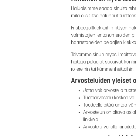
Haluaisimme saada sinulta rehel
mitä olisit itse halunnut tuotte
Frisbeegolfkiekkoihin liittyen 
valmistajien lentonumeroiden p
harrastaneiden pelaajien kiekkov
Toivomme sinun myös ilmoittava
heittoja pelaajat suosivat kunki
rollereihin tai kämmenheittoihin.
Arvosteluiden yleiset o
Jotta voit arvostella tuott
Tuotearvostelu koskee vain 
Tuotteelle pitää antaa väh
Arvostelun on oltava asia
linkkejä.
Arvostelu voi olla kirjoite