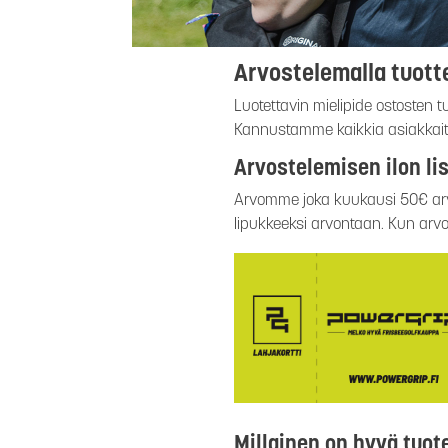
Arvostelemalla tuotte
Luotettavin mielipide ostosten t
Kannustamme kaikkia asiakkaita
Arvostelemisen ilon lis
Arvomme joka kuukausi 50€ arvo
lipukkeeksi arvontaan. Kun arvo
Millainen on hyvä tuot