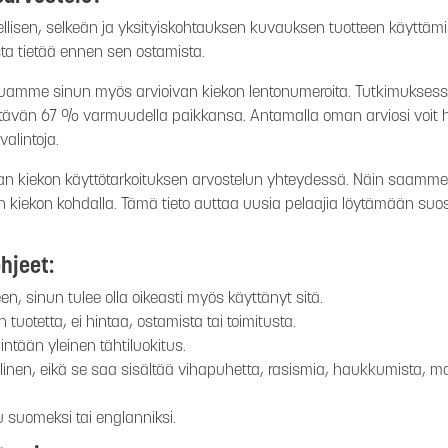
lisen, selkeän ja yksityiskohtauksen kuvauksen tuotteen käyttämis
esta tietää ennen sen ostamista.
haluamme sinun myös arvioivan kiekon lentonumeroita. Tutkimuksess
itävän 67 % varmuudella paikkansa. Antamalla oman arviosi voit he
alintoja.
n kiekon käyttötarkoituksen arvostelun yhteydessä. Näin saamme ke
n kiekon kohdalla. Tämä tieto auttaa uusia pelaajia löytämään suosi
hjeet:
een, sinun tulee olla oikeasti myös käyttänyt sitä.
tuotetta, ei hintaa, ostamista tai toimitusta.
intään yleinen tähtiluokitus.
llinen, eikä se saa sisältää vihapuhetta, rasismia, haukkumista, ma
ttu suomeksi tai englanniksi.