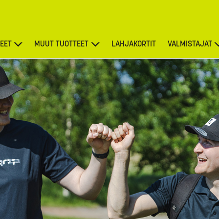
EET
MUUT TUOTTEET
LAHJAKORTIT
VALMISTAJAT
TARJOUKSET