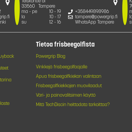
Teiskontie 61
K
33560
Tampere
7
2
ma - pe
10 - 19
+358449898986
m
ip.fi
la
10 - 17
tampere@powergrip.fi
l
nki
su
12 - 16
WhatsApp Tampere
s
Tietoa frisbeegolfista
Buyback
Powergrip Blog
Vinkkejä frisbeegolfaajalle
steet
Apua frisbeegolfkiekon valintaan
tarina
Frisbeegolfkiekkojen muovilaadut
Väri- ja painovalitsimen käyttö
loste
Mitä TechDiscin heittodata tarkoittaa?