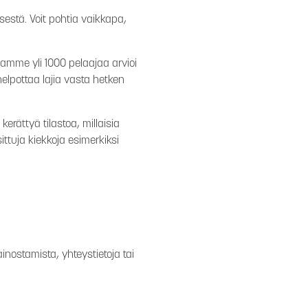
estä. Voit pohtia vaikkapa,
amme yli 1000 pelaajaa arvioi
lpottaa lajia vasta hetken
rättyä tilastoa, millaisia
ttuja kiekkoja esimerkiksi
inostamista, yhteystietoja tai