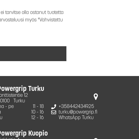
i tarvitse olla ostanut tuotetta
 arvosteluusi myös "Vahvistettu
Powergrip Turku
onttistentie 12
0100
Turku
a - pe
11 - 18
+358442434925
a
10 - 16
turku@powergrip.fi
u
12 - 16
WhatsApp Turku
Powergrip Kuopio