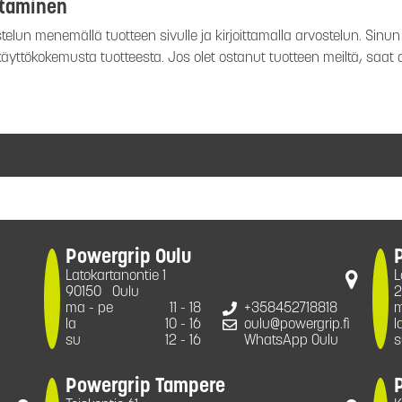
ttaminen
elun menemällä tuotteen sivulle ja kirjoittamalla arvostelun. Sinun e
 käyttökokemusta tuotteesta. Jos olet ostanut tuotteen meiltä, saat
Powergrip Oulu
Latokartanontie 1
L
90150
Oulu
2
ma - pe
11 - 18
+358452718818
m
la
10 - 16
oulu@powergrip.fi
l
su
12 - 16
WhatsApp Oulu
s
Powergrip Tampere