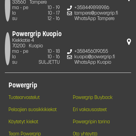
33560
Tampere
ma - pe
10 - 19
+358449898986
la
10 - 17
tampere@powergrip.fi
su
12 - 16
WhatsApp Tampere
Powergrip Kuopio
Kiekkotie 4
70200
Kuopio
ma - pe
10 - 18
+358456019055
la
10 - 16
kuopio@powergrip.fi
su
SULJETTU
WhatsApp Kuopio
Powergrip
Tuotearvostelut
Powergrip Buyback
Pelaajien suosikkikiekot
Eri vakausasteet
Käytetyt kiekot
Powergripin tarina
Team Powergrip
Ota yhteyttä