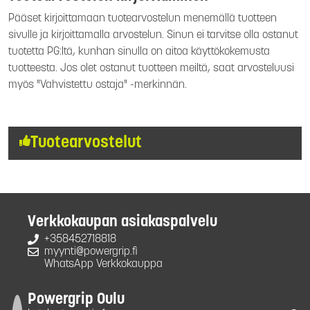
Pääset kirjoittamaan tuotearvostelun menemällä tuotteen
sivulle ja kirjoittamalla arvostelun. Sinun ei tarvitse olla ostanut
tuotetta PG:ltä, kunhan sinulla on aitoa käyttökokemusta
tuotteesta. Jos olet ostanut tuotteen meiltä, saat arvosteluusi
myös "Vahvistettu ostaja" -merkinnän.
Tuotearvostelut
Verkkokaupan asiakaspalvelu
+358452718818
myynti@powergrip.fi
WhatsApp Verkkokauppa
Powergrip Oulu