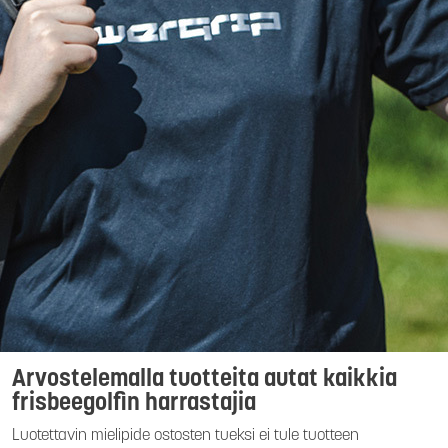
Arvostelemalla tuotteita autat kaikkia
frisbeegolfin harrastajia
Luotettavin mielipide ostosten tueksi ei tule tuotteen