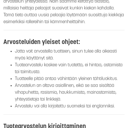
arvostelun yhteydessä. Näin saamme kerättyä tilastoa,
millaisia heittoja pelaajat suosivat kunkin kiekon kohdalla.
Tämä tieto auttaa uusia pelaajia löytämään suosittuja kiekkoja
esimerkiksi rollereihin tai kämmenheittoihin.
Arvosteluiden yleiset ohjeet:
Jotta voit arvostella tuotteen, sinun tulee olla oikeasti
myös käyttänyt sitä.
Tuotearvostelu koskee vain tuotetta, ei hintaa, ostamista
tai toimitusta.
Tuotteelle pitää antaa vähintään yleinen tähtiluokitus.
Arvostelun on oltava asiallinen, eikä se saa sisältää
vihapuhetta, rasismia, haukkumista, mainostamista,
yhteystietoja tai linkkejä.
Arvostelu voi olla kirjoitettu suomeksi tai englanniksi.
Tuotearvostelun kirjoittaminen