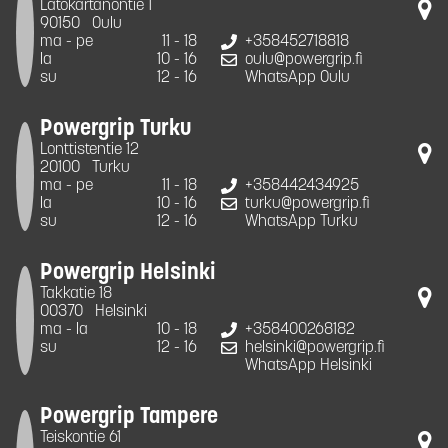
Latokartanontie 1
90150
Oulu
ma - pe
11 - 18
+358452718818
la
10 - 16
oulu@powergrip.fi
su
12 - 16
WhatsApp Oulu
Powergrip Turku
Lonttistentie 12
20100
Turku
ma - pe
11 - 18
+358442434925
la
10 - 16
turku@powergrip.fi
su
12 - 16
WhatsApp Turku
Powergrip Helsinki
Takkatie 18
00370
Helsinki
ma - la
10 - 18
+358400268182
su
12 - 16
helsinki@powergrip.fi
WhatsApp Helsinki
Powergrip Tampere
Teiskontie 61