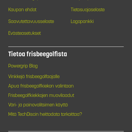
Kaupan ehdot
Tietosuojaseloste
Saavutettavuusseloste
Logopankki
Evästeasetukset
Tietoa frisbeegolfista
Powergrip Blog
Vinkkejä frisbeegolfaajalle
Apua frisbeegolfkiekon valintaan
Frisbeegolfkiekkojen muovilaadut
Väri- ja painovalitsimen käyttö
Mitä TechDiscin heittodata tarkoittaa?