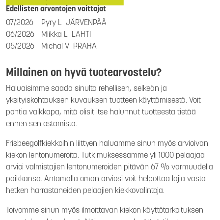
Edellisten arvontojen voittajat
07/2026
Pyry L
JÄRVENPÄÄ
06/2026
Miikka L
LAHTI
05/2026
Michal V
PRAHA
Millainen on hyvä tuotearvostelu?
Haluaisimme saada sinulta rehellisen, selkeän ja
yksityiskohtauksen kuvauksen tuotteen käyttämisestä. Voit
pohtia vaikkapa, mitä olisit itse halunnut tuotteesta tietää
ennen sen ostamista.
Frisbeegolfkiekkoihin liittyen haluamme sinun myös arvioivan
kiekon lentonumeroita. Tutkimuksessamme yli 1000 pelaajaa
arvioi valmistajien lentonumeroiden pitävän 67 % varmuudella
paikkansa. Antamalla oman arviosi voit helpottaa lajia vasta
hetken harrastaneiden pelaajien kiekkovalintoja.
Toivomme sinun myös ilmoittavan kiekon käyttötarkoituksen