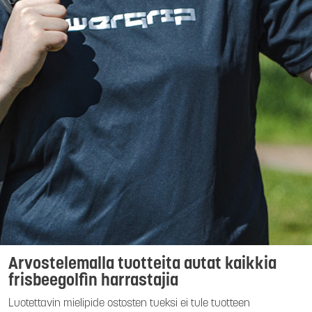
Arvostelemalla tuotteita autat kaikkia
frisbeegolfin harrastajia
Luotettavin mielipide ostosten tueksi ei tule tuotteen