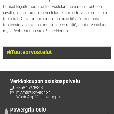
Pääset kirjoittamaan tuotearvostelun menemällä tuotteen
sivulle ja kirjoittamalla arvostelun. Sinun ei tarvitse olla ostanut
tuotetta PG:ltä, kunhan sinulla on aitoa käyttökokemusta
tuotteesta. Jos olet ostanut tuotteen meiltä, saat arvosteluusi
myös "Vahvistettu ostaja" -merkinnän.
Tuotearvostelut
Verkkokaupan asiakaspalvelu
+358452718818
myynti@powergrip.fi
WhatsApp Verkkokauppa
Powergrip Oulu