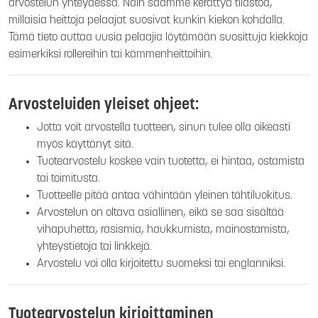
arvostelun yhteydessä. Näin saamme kerättyä tilastoa,
millaisia heittoja pelaajat suosivat kunkin kiekon kohdalla.
Tämä tieto auttaa uusia pelaajia löytämään suosittuja kiekkoja
esimerkiksi rollereihin tai kämmenheittoihin.
Arvosteluiden yleiset ohjeet:
Jotta voit arvostella tuotteen, sinun tulee olla oikeasti
myös käyttänyt sitä.
Tuotearvostelu koskee vain tuotetta, ei hintaa, ostamista
tai toimitusta.
Tuotteelle pitää antaa vähintään yleinen tähtiluokitus.
Arvostelun on oltava asiallinen, eikä se saa sisältää
vihapuhetta, rasismia, haukkumista, mainostamista,
yhteystietoja tai linkkejä.
Arvostelu voi olla kirjoitettu suomeksi tai englanniksi.
Tuotearvostelun kirjoittaminen