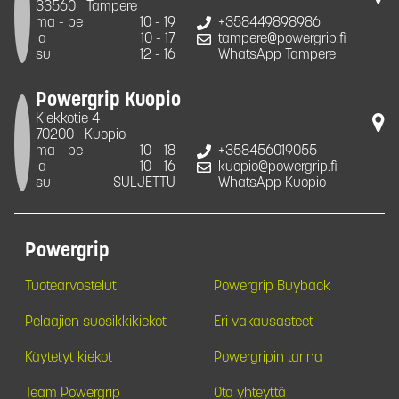
33560
Tampere
ma - pe
10 - 19
+358449898986
la
10 - 17
tampere@powergrip.fi
su
12 - 16
WhatsApp Tampere
Powergrip Kuopio
Kiekkotie 4
70200
Kuopio
ma - pe
10 - 18
+358456019055
la
10 - 16
kuopio@powergrip.fi
su
SULJETTU
WhatsApp Kuopio
Powergrip
Tuotearvostelut
Powergrip Buyback
Pelaajien suosikkikiekot
Eri vakausasteet
Käytetyt kiekot
Powergripin tarina
Team Powergrip
Ota yhteyttä