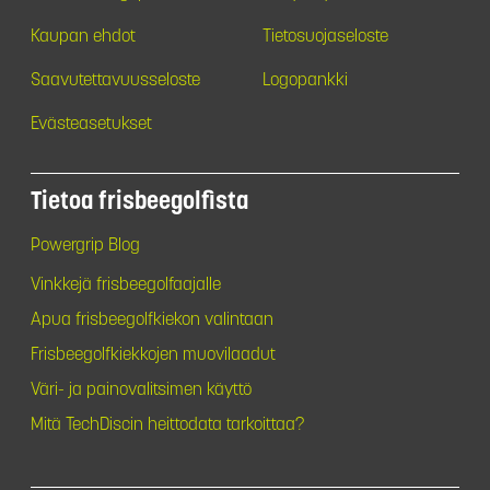
Kaupan ehdot
Tietosuojaseloste
Saavutettavuusseloste
Logopankki
Evästeasetukset
Tietoa frisbeegolfista
Powergrip Blog
Vinkkejä frisbeegolfaajalle
Apua frisbeegolfkiekon valintaan
Frisbeegolfkiekkojen muovilaadut
Väri- ja painovalitsimen käyttö
Mitä TechDiscin heittodata tarkoittaa?