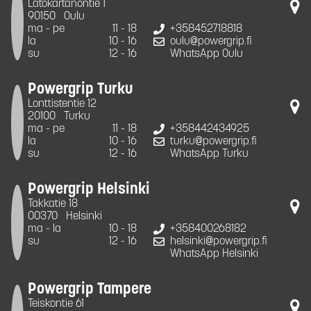
Latokartanontie 1
90150
Oulu
ma - pe
11 - 18
+358452718818
la
10 - 16
oulu@powergrip.fi
su
12 - 16
WhatsApp Oulu
Powergrip Turku
Lonttistentie 12
20100
Turku
ma - pe
11 - 18
+358442434925
la
10 - 16
turku@powergrip.fi
su
12 - 16
WhatsApp Turku
Powergrip Helsinki
Takkatie 18
00370
Helsinki
ma - la
10 - 18
+358400268182
su
12 - 16
helsinki@powergrip.fi
WhatsApp Helsinki
Powergrip Tampere
Teiskontie 61