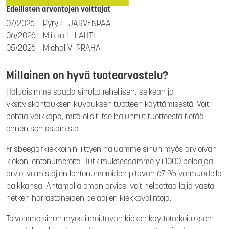
Edellisten arvontojen voittajat
07/2026
Pyry L
JÄRVENPÄÄ
06/2026
Miikka L
LAHTI
05/2026
Michal V
PRAHA
Millainen on hyvä tuotearvostelu?
Haluaisimme saada sinulta rehellisen, selkeän ja
yksityiskohtauksen kuvauksen tuotteen käyttämisestä. Voit
pohtia vaikkapa, mitä olisit itse halunnut tuotteesta tietää
ennen sen ostamista.
Frisbeegolfkiekkoihin liittyen haluamme sinun myös arvioivan
kiekon lentonumeroita. Tutkimuksessamme yli 1000 pelaajaa
arvioi valmistajien lentonumeroiden pitävän 67 % varmuudella
paikkansa. Antamalla oman arviosi voit helpottaa lajia vasta
hetken harrastaneiden pelaajien kiekkovalintoja.
Toivomme sinun myös ilmoittavan kiekon käyttötarkoituksen