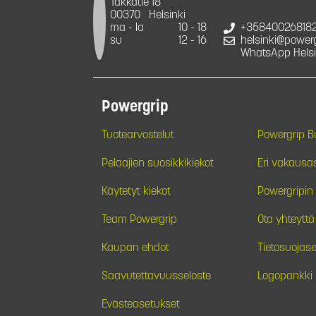
Takkatie 18
00370
Helsinki
ma - la
10 - 18
+35840026818
su
12 - 16
helsinki@powergr
WhatsApp Helsi
Powergrip
Tuotearvostelut
Powergrip 
Pelaajien suosikkikiekot
Eri vakausa
Käytetyt kiekot
Powergripin 
Team Powergrip
Ota yhteyttä
Kaupan ehdot
Tietosuojase
Saavutettavuusseloste
Logopankki
Evästeasetukset