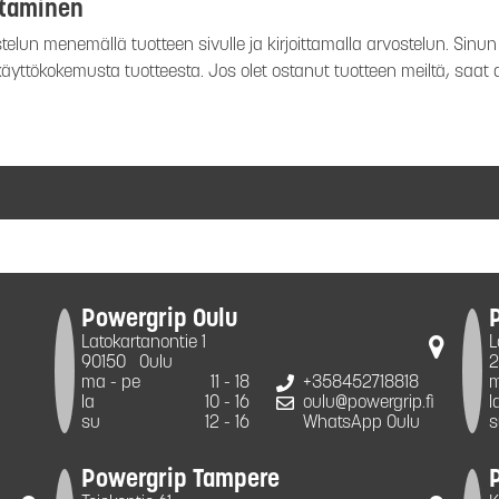
ttaminen
elun menemällä tuotteen sivulle ja kirjoittamalla arvostelun. Sinun e
 käyttökokemusta tuotteesta. Jos olet ostanut tuotteen meiltä, saat
Powergrip Oulu
Latokartanontie 1
L
90150
Oulu
2
ma - pe
11 - 18
+358452718818
m
la
10 - 16
oulu@powergrip.fi
l
su
12 - 16
WhatsApp Oulu
s
Powergrip Tampere