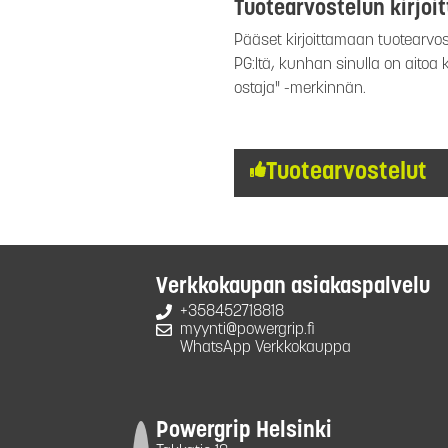
Tuotearvostelun kirjoi
Pääset kirjoittamaan tuotearvost
PG:ltä, kunhan sinulla on aitoa
ostaja" -merkinnän.
Tuotearvostelut
Verkkokaupan asiakaspalvelu
+358452718818
myynti@powergrip.fi
WhatsApp Verkkokauppa
Powergrip Helsinki