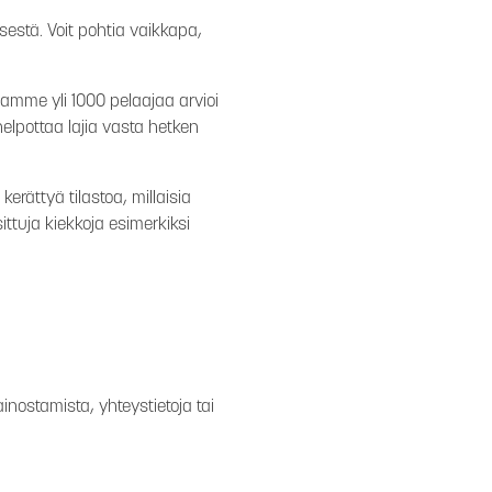
estä. Voit pohtia vaikkapa,
amme yli 1000 pelaajaa arvioi
lpottaa lajia vasta hetken
rättyä tilastoa, millaisia
ttuja kiekkoja esimerkiksi
inostamista, yhteystietoja tai