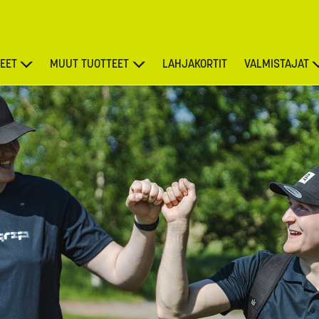
EET
MUUT TUOTTEET
LAHJAKORTIT
VALMISTAJAT
TARJOUKSET