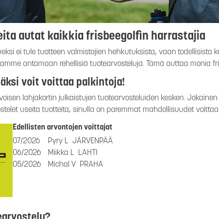
ita autat kaikkia frisbeegolfin harrastajia
ueksi ei tule tuotteen valmistajien hehkutuksista, vaan todellisista
mme antamaan rehellisiä tuotearvosteluja. Tämä auttaa monia fris
äksi voit voittaa palkintoja!
isen lahjakortin julkaistujen tuotearvosteluiden kesken. Jokainen
stelet useita tuotteita, sinulla on paremmat mahdollisuudet voittaa
Edellisten arvontojen voittajat
07/2026
Pyry L
JÄRVENPÄÄ
06/2026
Miikka L
LAHTI
05/2026
Michal V
PRAHA
earvostelu?