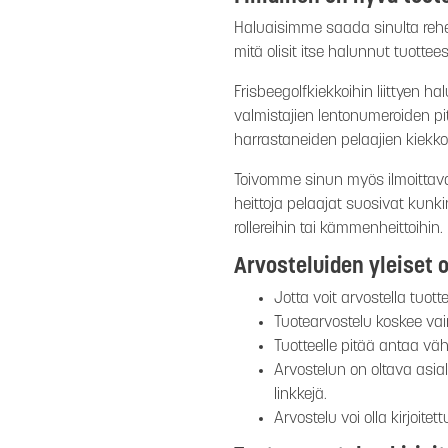
Haluaisimme saada sinulta rehel
mitä olisit itse halunnut tuotte
Frisbeegolfkiekkoihin liittyen 
valmistajien lentonumeroiden p
harrastaneiden pelaajien kiekkov
Toivomme sinun myös ilmoittava
heittoja pelaajat suosivat kunki
rollereihin tai kämmenheittoihin.
Arvosteluiden yleiset o
Jotta voit arvostella tuott
Tuotearvostelu koskee vain 
Tuotteelle pitää antaa väh
Arvostelun on oltava asia
linkkejä.
Arvostelu voi olla kirjoite