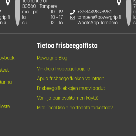
Teiskontie 61
K
33560
Tampere
7
2
ma - pe
10 - 19
+358449898986
m
ip.fi
la
10 - 17
tampere@powergrip.fi
l
nki
su
12 - 16
WhatsApp Tampere
s
Tietoa frisbeegolfista
Buyback
Powergrip Blog
Vinkkejä frisbeegolfaajalle
steet
Apua frisbeegolfkiekon valintaan
tarina
Frisbeegolfkiekkojen muovilaadut
Väri- ja painovalitsimen käyttö
loste
Mitä TechDiscin heittodata tarkoittaa?