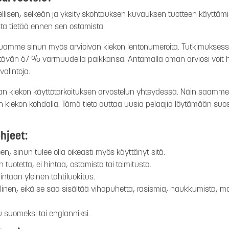
lisen, selkeän ja yksityiskohtauksen kuvauksen tuotteen käyttämis
esta tietää ennen sen ostamista.
haluamme sinun myös arvioivan kiekon lentonumeroita. Tutkimuksess
itävän 67 % varmuudella paikkansa. Antamalla oman arviosi voit he
alintoja.
n kiekon käyttötarkoituksen arvostelun yhteydessä. Näin saamme ke
n kiekon kohdalla. Tämä tieto auttaa uusia pelaajia löytämään suosi
hjeet:
een, sinun tulee olla oikeasti myös käyttänyt sitä.
tuotetta, ei hintaa, ostamista tai toimitusta.
intään yleinen tähtiluokitus.
llinen, eikä se saa sisältää vihapuhetta, rasismia, haukkumista, ma
ttu suomeksi tai englanniksi.