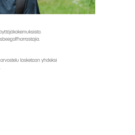
 käyttäjäkokemuksista.
beegolfharrastajia.
 arvostelu lasketaan yhdeksi
.