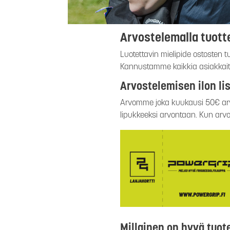
Arvostelemalla tuotte
Luotettavin mielipide ostosten t
Kannustamme kaikkia asiakkaita
Arvostelemisen ilon lis
Arvomme joka kuukausi 50€ arvo
lipukkeeksi arvontaan. Kun arvo
Millainen on hyvä tuot