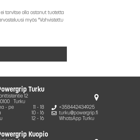
i tarvitse olla ostanut tuotetta
 arvosteluusi myös "Vahvistettu
Powergrip Turku
onttistentie 12
0100
Turku
a - pe
11 - 18
+358442434925
a
10 - 16
turku@powergrip.fi
u
12 - 16
WhatsApp Turku
Powergrip Kuopio