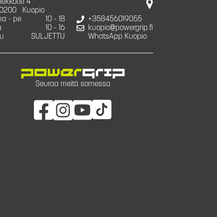
iekkotie 4
0200
Kuopio
a - pe
10 - 18
+358456019055
a
10 - 16
kuopio@powergrip.fi
u
SULJETTU
WhatsApp Kuopio
Seuraa meitä somessa