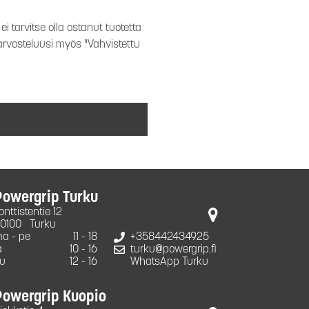
i tarvitse olla ostanut tuotetta
 arvosteluusi myös "Vahvistettu
Powergrip Turku
onttistentie 12
0100
Turku
a - pe
11 - 18
+358442434925
a
10 - 16
turku@powergrip.fi
u
12 - 16
WhatsApp Turku
Powergrip Kuopio