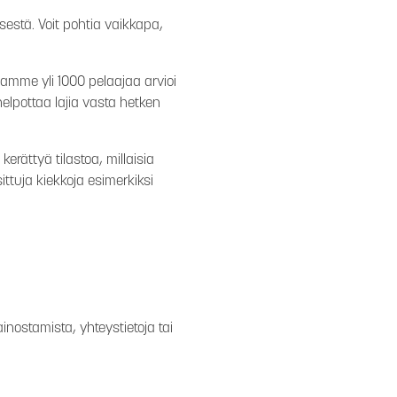
estä. Voit pohtia vaikkapa,
amme yli 1000 pelaajaa arvioi
lpottaa lajia vasta hetken
rättyä tilastoa, millaisia
ttuja kiekkoja esimerkiksi
inostamista, yhteystietoja tai