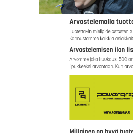
Arvostelemalla tuotte
Luotettavin mielipide ostosten t
Kannustamme kaikkia asiakkaita
Arvostelemisen ilon lis
Arvomme joka kuukausi 50€ arvo
lipukkeeksi arvontaan. Kun arvo
Millainen on hyvä tuot