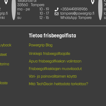
Teiskontie 61
K
33560
Tampere
7
2
ma - pe
10 - 19
+358449898986
m
ip.fi
la
10 - 17
tampere@powergrip.fi
l
nki
su
12 - 16
WhatsApp Tampere
s
Tietoa frisbeegolfista
Buyback
Powergrip Blog
Vinkkejä frisbeegolfaajalle
steet
Apua frisbeegolfkiekon valintaan
tarina
Frisbeegolfkiekkojen muovilaadut
Väri- ja painovalitsimen käyttö
loste
Mitä TechDiscin heittodata tarkoittaa?