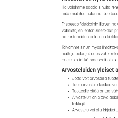
Haluaisimme saada sinulta rehel
mitä olisit itse halunnut tuotte
Frisbeegolfkiekkoihin liittyen 
valmistajien lentonumeroiden p
harrastaneiden pelaajien kiekkov
Toivomme sinun myös ilmoittava
heittoja pelaajat suosivat kunki
rollereihin tai kämmenheittoihin.
Arvosteluiden yleiset o
Jotta voit arvostella tuott
Tuotearvostelu koskee vain 
Tuotteelle pitää antaa väh
Arvostelun on oltava asia
linkkejä.
Arvostelu voi olla kirjoite