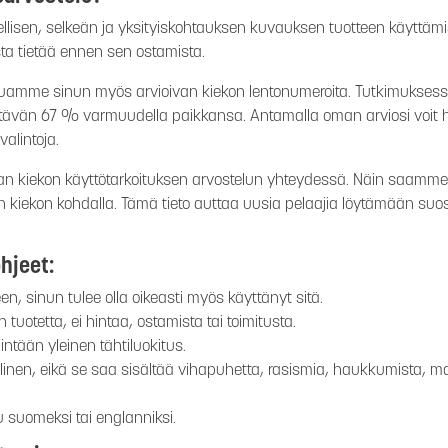
lisen, selkeän ja yksityiskohtauksen kuvauksen tuotteen käyttämis
esta tietää ennen sen ostamista.
haluamme sinun myös arvioivan kiekon lentonumeroita. Tutkimuksess
itävän 67 % varmuudella paikkansa. Antamalla oman arviosi voit he
alintoja.
n kiekon käyttötarkoituksen arvostelun yhteydessä. Näin saamme ke
n kiekon kohdalla. Tämä tieto auttaa uusia pelaajia löytämään suosi
hjeet:
een, sinun tulee olla oikeasti myös käyttänyt sitä.
tuotetta, ei hintaa, ostamista tai toimitusta.
intään yleinen tähtiluokitus.
llinen, eikä se saa sisältää vihapuhetta, rasismia, haukkumista, ma
ttu suomeksi tai englanniksi.