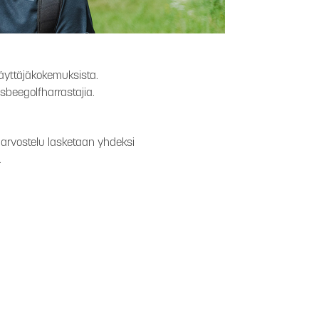
 käyttäjäkokemuksista.
beegolfharrastajia.
 arvostelu lasketaan yhdeksi
.