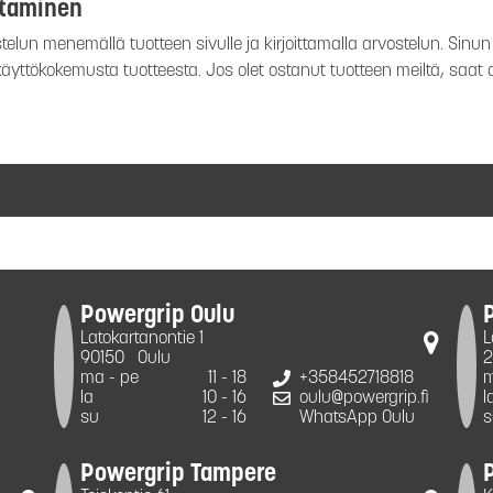
ttaminen
elun menemällä tuotteen sivulle ja kirjoittamalla arvostelun. Sinun e
 käyttökokemusta tuotteesta. Jos olet ostanut tuotteen meiltä, saat
Powergrip Oulu
Latokartanontie 1
L
90150
Oulu
2
ma - pe
11 - 18
+358452718818
m
la
10 - 16
oulu@powergrip.fi
l
su
12 - 16
WhatsApp Oulu
s
Powergrip Tampere