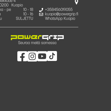
iekkotie 4
0200
Kuopio
a - pe
10 - 18
+358456019055
a
10 - 16
kuopio@powergrip.fi
u
SULJETTU
WhatsApp Kuopio
Seuraa meitä somessa