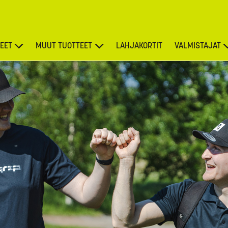
EET
MUUT TUOTTEET
LAHJAKORTIT
VALMISTAJAT
TARJOUKSET