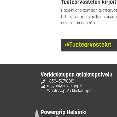
Tuotearvostelun kirjoi
Pääset kirjoittamaan tuotearvost
PG:ltä, kunhan sinulla on aitoa
ostaja" -merkinnän.
Tuotearvostelut
Verkkokaupan asiakaspalvelu
+358452718818
myynti@powergrip.fi
WhatsApp Verkkokauppa
Powergrip Helsinki