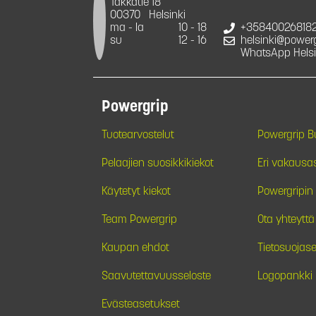
Takkatie 18
00370
Helsinki
ma - la
10 - 18
+35840026818
su
12 - 16
helsinki@powergr
WhatsApp Helsi
Powergrip
Tuotearvostelut
Powergrip 
Pelaajien suosikkikiekot
Eri vakausa
Käytetyt kiekot
Powergripin 
Team Powergrip
Ota yhteyttä
Kaupan ehdot
Tietosuojase
Saavutettavuusseloste
Logopankki
Evästeasetukset