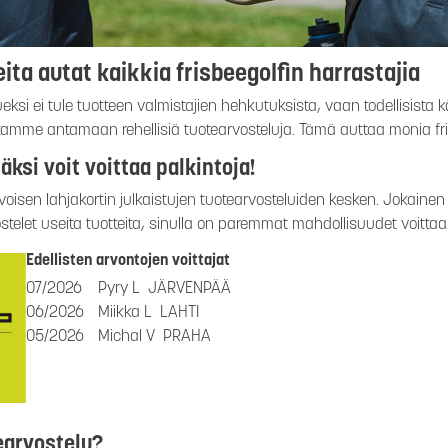
ita autat kaikkia frisbeegolfin harrastajia
ueksi ei tule tuotteen valmistajien hehkutuksista, vaan todellisista
mme antamaan rehellisiä tuotearvosteluja. Tämä auttaa monia fris
äksi voit voittaa palkintoja!
isen lahjakortin julkaistujen tuotearvosteluiden kesken. Jokainen
stelet useita tuotteita, sinulla on paremmat mahdollisuudet voittaa
Edellisten arvontojen voittajat
07/2026
Pyry L
JÄRVENPÄÄ
06/2026
Miikka L
LAHTI
05/2026
Michal V
PRAHA
earvostelu?