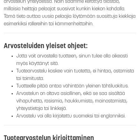
arvostelun yhteydessä. Näin saamme kerättyä tilastoa,
millaisia heittoja pelaajat suosivat kunkin kiekon kohdalla.
Tämä tieto auttaa uusia pelaajia löytämään suosittuja kiekkoja
esimerkiksi rollereihin tai kämmenheittoihin.
Arvosteluiden yleiset ohjeet:
Jotta voit arvostella tuotteen, sinun tulee olla oikeasti
myös käyttänyt sitä.
Tuotearvostelu koskee vain tuotetta, ei hintaa, ostamista
tai toimitusta.
Tuotteelle pitää antaa vähintään yleinen tähtiluokitus.
Arvostelun on oltava asiallinen, eikä se saa sisältää
vihapuhetta, rasismia, haukkumista, mainostamista,
yhteystietoja tai linkkejä.
Arvostelu voi olla kirjoitettu suomeksi tai englanniksi.
Tuotearvostelun kirjoittaminen