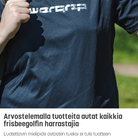
Arvostelemalla tuotteita autat kaikkia
frisbeegolfin harrastajia
Luotettavin mielipide ostosten tueksi ei tule tuotteen