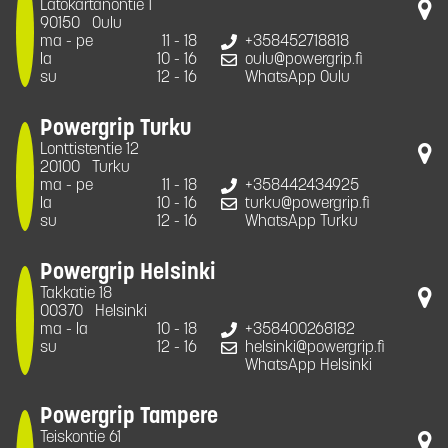
Latokartanontie 1
90150
Oulu
ma - pe
11 - 18
+358452718818
la
10 - 16
oulu@powergrip.fi
su
12 - 16
WhatsApp Oulu
Powergrip Turku
Lonttistentie 12
20100
Turku
ma - pe
11 - 18
+358442434925
la
10 - 16
turku@powergrip.fi
su
12 - 16
WhatsApp Turku
Powergrip Helsinki
Takkatie 18
00370
Helsinki
ma - la
10 - 18
+358400268182
su
12 - 16
helsinki@powergrip.fi
WhatsApp Helsinki
Powergrip Tampere
Teiskontie 61