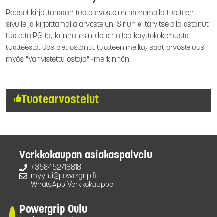
Pääset kirjoittamaan tuotearvostelun menemällä tuotteen
sivulle ja kirjoittamalla arvostelun. Sinun ei tarvitse olla ostanut
tuotetta PG:ltä, kunhan sinulla on aitoa käyttökokemusta
tuotteesta. Jos olet ostanut tuotteen meiltä, saat arvosteluusi
myös "Vahvistettu ostaja" -merkinnän.
Tuotearvostelut
Verkkokaupan asiakaspalvelu
+358452718818
myynti@powergrip.fi
WhatsApp Verkkokauppa
Powergrip Oulu