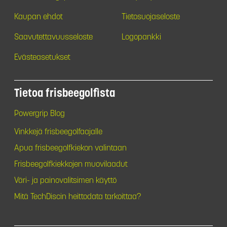
Kaupan ehdot
Tietosuojaseloste
Saavutettavuusseloste
Logopankki
Evästeasetukset
Tietoa frisbeegolfista
Powergrip Blog
Vinkkejä frisbeegolfaajalle
Apua frisbeegolfkiekon valintaan
Frisbeegolfkiekkojen muovilaadut
Väri- ja painovalitsimen käyttö
Mitä TechDiscin heittodata tarkoittaa?