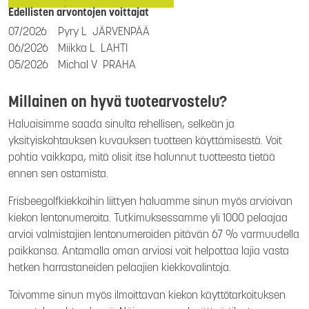
Edellisten arvontojen voittajat
07/2026
Pyry L
JÄRVENPÄÄ
06/2026
Miikka L
LAHTI
05/2026
Michal V
PRAHA
Millainen on hyvä tuotearvostelu?
Haluaisimme saada sinulta rehellisen, selkeän ja
yksityiskohtauksen kuvauksen tuotteen käyttämisestä. Voit
pohtia vaikkapa, mitä olisit itse halunnut tuotteesta tietää
ennen sen ostamista.
Frisbeegolfkiekkoihin liittyen haluamme sinun myös arvioivan
kiekon lentonumeroita. Tutkimuksessamme yli 1000 pelaajaa
arvioi valmistajien lentonumeroiden pitävän 67 % varmuudella
paikkansa. Antamalla oman arviosi voit helpottaa lajia vasta
hetken harrastaneiden pelaajien kiekkovalintoja.
Toivomme sinun myös ilmoittavan kiekon käyttötarkoituksen