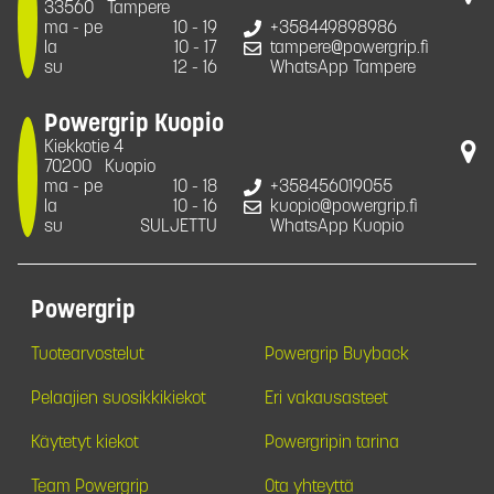
33560
Tampere
ma - pe
10 - 19
+358449898986
la
10 - 17
tampere@powergrip.fi
su
12 - 16
WhatsApp Tampere
Powergrip Kuopio
Kiekkotie 4
70200
Kuopio
ma - pe
10 - 18
+358456019055
la
10 - 16
kuopio@powergrip.fi
su
SULJETTU
WhatsApp Kuopio
Powergrip
Tuotearvostelut
Powergrip Buyback
Pelaajien suosikkikiekot
Eri vakausasteet
Käytetyt kiekot
Powergripin tarina
Team Powergrip
Ota yhteyttä