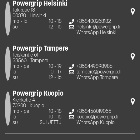
Powergrip Helsinki
Takkatie 18
00370
Helsinki
ma - la
10 - 18
+358400268182
su
12 - 16
helsinki@powergrip.fi
WhatsApp Helsinki
Powergrip Tampere
Teiskontie 61
33560
Tampere
ma - pe
10 - 19
+358449898986
la
10 - 17
tampere@powergrip.fi
su
12 - 16
WhatsApp Tampere
Powergrip Kuopio
Kiekkotie 4
70200
Kuopio
ma - pe
10 - 18
+358456019055
la
10 - 16
kuopio@powergrip.fi
su
SULJETTU
WhatsApp Kuopio