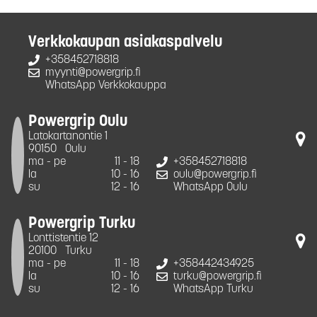
Verkkokaupan asiakaspalvelu
+358452718818
myynti@powergrip.fi
WhatsApp Verkkokauppa
Powergrip Oulu
Latokartanontie 1
90150
Oulu
ma - pe
11 - 18
+358452718818
la
10 - 16
oulu@powergrip.fi
su
12 - 16
WhatsApp Oulu
Powergrip Turku
Lonttistentie 12
20100
Turku
ma - pe
11 - 18
+358442434925
la
10 - 16
turku@powergrip.fi
su
12 - 16
WhatsApp Turku