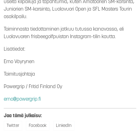
useita kilpailuja ja tapahtumia, kuten Amatöörien SM-karsinta,
Juniorien SM-karsinta, Luolavuori Open ja SFL Masters Tourin
osakilpailu.
Toiminnasta tiedottaminen jatkuu tutussa kanavassa, eli
Luolavuoren frisbeegolfpuiston Instagram-tilin kautta.
Lisätiedot:
Erno Väyrynen
Toimitusjohtaja
Powergrip / Fritid Finland Oy
erno@powergrip.fi
Jaa tämä julkaisu:
Twitter
Facebook
LinkedIn