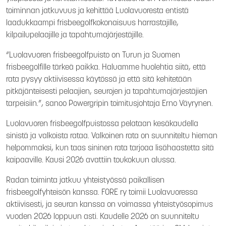
toiminnan jatkuvuus ja kehittää Luolavuoresta entistä
laadukkaampi frisbeegolfkokonaisuus harrastajille,
kilpailupelaajille ja tapahtumajärjestäjille.
“Luolavuoren frisbeegolfpuisto on Turun ja Suomen
frisbeegolfille tärkeä paikka. Haluamme huolehtia siitä, että
rata pysyy aktiivisessa käytössä ja että sitä kehitetään
pitkäjänteisesti pelaajien, seurojen ja tapahtumajärjestäjien
tarpeisiin.”, sanoo Powergripin toimitusjohtaja Erno Väyrynen.
Luolavuoren frisbeegolfpuistossa pelataan kesäkaudella
sinistä ja valkoista rataa. Valkoinen rata on suunniteltu hieman
helpommaksi, kun taas sininen rata tarjoaa lisähaastetta sitä
kaipaaville. Kausi 2026 avattiin toukokuun alussa.
Radan toiminta jatkuu yhteistyössä paikallisen
frisbeegolfyhteisön kanssa. FORE ry toimii Luolavuoressa
aktiivisesti, ja seuran kanssa on voimassa yhteistyösopimus
vuoden 2026 loppuun asti. Kaudelle 2026 on suunniteltu