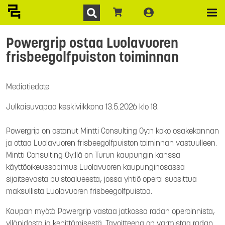
Powergrip ostaa Luolavuoren
frisbeegolfpuiston toiminnan
Mediatiedote
Julkaisuvapaa keskiviikkona 13.5.2026 klo 18.
Powergrip on ostanut Mintti Consulting Oy:n koko osakekannan
ja ottaa Luolavuoren frisbeegolfpuiston toiminnan vastuulleen.
Mintti Consulting Oy:llä on Turun kaupungin kanssa
käyttöoikeussopimus Luolavuoren kaupunginosassa
sijaitsevasta puistoalueesta, jossa yhtiö operoi suosittua
maksullista Luolavuoren frisbeegolfpuistoa.
Kaupan myötä Powergrip vastaa jatkossa radan operoinnista,
ylläpidosta ja kehittämisestä. Tavoitteena on varmistaa radan