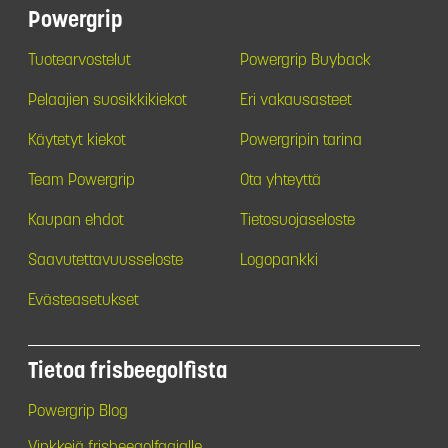
Powergrip
Tuotearvostelut
Powergrip Buyback
Pelaajien suosikkikiekot
Eri vakausasteet
Käytetyt kiekot
Powergripin tarina
Team Powergrip
Ota yhteyttä
Kaupan ehdot
Tietosuojaseloste
Saavutettavuusseloste
Logopankki
Evästeasetukset
Tietoa frisbeegolfista
Powergrip Blog