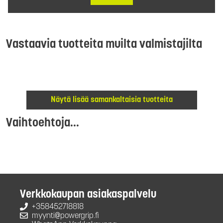
Vastaavia tuotteita muilta valmistajilta
Näytä lisää samankaltaisia tuotteita
Vaihtoehtoja...
Verkkokaupan asiakaspalvelu
+358452718818
myynti@powergrip.fi