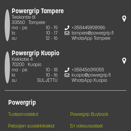
Powergrip Tampere
Teiskontie 61
33560
Tampere
ma - pe
10 - 19
+358449898986
la
10 - 17
tampere@powergrip.fi
su
12 - 16
WhatsApp Tampere
Powergrip Kuopio
Kiekkotie 4
70200
Kuopio
ma - pe
10 - 18
+358456019055
la
10 - 16
kuopio@powergrip.fi
su
SULJETTU
WhatsApp Kuopio
Powergrip
Tuotearvostelut
Powergrip Buyback
Pelaajien suosikkikiekot
Eri vakausasteet