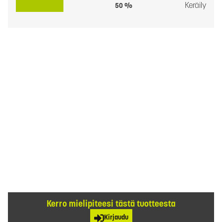
Keräily
50 %
Kerro mielipiteesi tästä tuotteesta
Kirjaudu