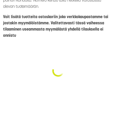
painon kohdalta. Numero kertoo tällä hetkellä varastossa
olevan tuotemäärän.
Voit lisätä tuotteita ostoskoriin joko verkkokaupastamme tai
jostakin myymälöistämme. Valitettavasti tässä vaiheessa
tilaaminen useammasta myymälästä yhdellä tilauksella ei
onnistu