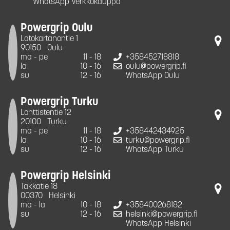
WhatsApp Verkkokauppa
Powergrip Oulu
Latokartanontie 1
90150
Oulu
ma - pe
11 - 18
+358452718818
la
10 - 16
oulu@powergrip.fi
su
12 - 16
WhatsApp Oulu
Powergrip Turku
Lonttistentie 12
20100
Turku
ma - pe
11 - 18
+358442434925
la
10 - 16
turku@powergrip.fi
su
12 - 16
WhatsApp Turku
Powergrip Helsinki
Takkatie 18
00370
Helsinki
ma - la
10 - 18
+358400268182
su
12 - 16
helsinki@powergrip.fi
WhatsApp Helsinki