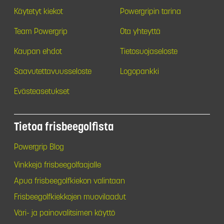
Käytetyt kiekot
Powergripin tarina
Team Powergrip
Ota yhteyttä
Kaupan ehdot
Tietosuojaseloste
Saavutettavuusseloste
Logopankki
Evästeasetukset
Tietoa frisbeegolfista
Powergrip Blog
Vinkkejä frisbeegolfaajalle
Apua frisbeegolfkiekon valintaan
Frisbeegolfkiekkojen muovilaadut
Väri- ja painovalitsimen käyttö