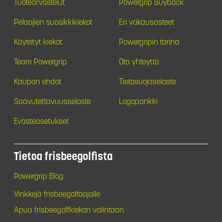
Tuotearvostelut
Powergrip Buyback
Pelaajien suosikkikiekot
Eri vakausasteet
Käytetyt kiekot
Powergripin tarina
Team Powergrip
Ota yhteyttä
Kaupan ehdot
Tietosuojaseloste
Saavutettavuusseloste
Logopankki
Evästeasetukset
Tietoa frisbeegolfista
Powergrip Blog
Vinkkejä frisbeegolfaajalle
Apua frisbeegolfkiekon valintaan