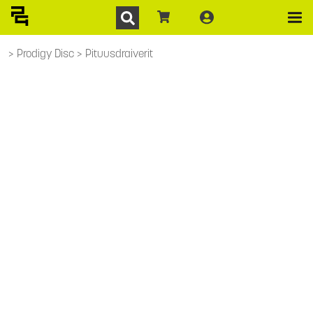
Prodigy Disc
Pituusdraiverit