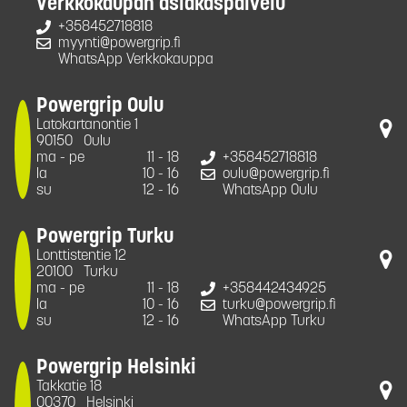
Verkkokaupan asiakaspalvelu
+358452718818
myynti@powergrip.fi
WhatsApp Verkkokauppa
Powergrip Oulu
Latokartanontie 1
90150
Oulu
ma - pe
11 - 18
+358452718818
la
10 - 16
oulu@powergrip.fi
su
12 - 16
WhatsApp Oulu
Powergrip Turku
Lonttistentie 12
20100
Turku
ma - pe
11 - 18
+358442434925
la
10 - 16
turku@powergrip.fi
su
12 - 16
WhatsApp Turku
Powergrip Helsinki
Takkatie 18
00370
Helsinki