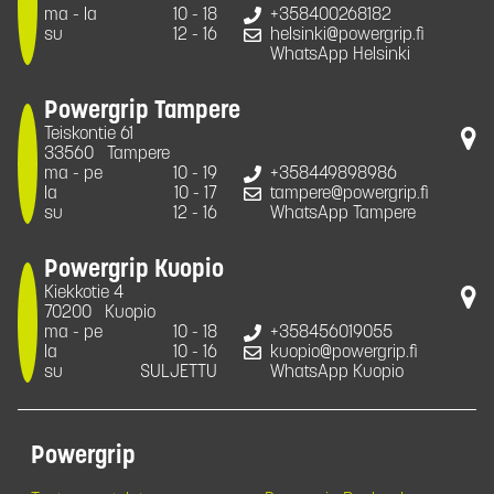
ma - la
10 - 18
+358400268182
su
12 - 16
helsinki@powergrip.fi
WhatsApp Helsinki
Powergrip Tampere
Teiskontie 61
33560
Tampere
ma - pe
10 - 19
+358449898986
la
10 - 17
tampere@powergrip.fi
su
12 - 16
WhatsApp Tampere
Powergrip Kuopio
Kiekkotie 4
70200
Kuopio
ma - pe
10 - 18
+358456019055
la
10 - 16
kuopio@powergrip.fi
su
SULJETTU
WhatsApp Kuopio
Powergrip